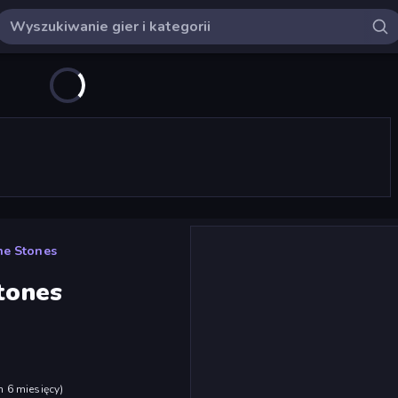
he Stones
Stones
h 6 miesięcy
)