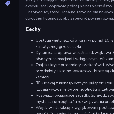
ekscytującej wyprawie pełnej niebezpieczeństw, t
Unsolved Mystery". Idealne zarówno dla nowych, 
dowolnej kolejności, aby zapewnić płynne rozwi
Cechy
Obsługa wielu języków: Graj w ponad 10 jęz
klimatycznej grze ucieczki.
Dynamiczna oprawa wizualna i dźwiękowa: Ek
płynnymi animacjami i wciągającymi efektam
Znajdź ukryte przedmioty i wskazówki: Wyo
przedmioty i istotne wskazówki, które są k
kamieni.
🏃‍♀️ Uciekaj z niebezpiecznych pułapek: Por
rzucają wyzwanie twojej zdolności przetrwan
Rozwiązuj wciągające zagadki: Sprawdź sw
myślenia i umiejętności rozwiązywania prob
Wejdź w interakcję z wyjątkowymi postaciam
podróż. Zdecyduj, komu zaufać, układając każ