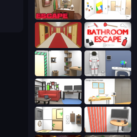
Escape or Die 3
Mirror Room Escape
Escape or Die 4
Bathroom Escape
Machine Room Escape
Space Museum Escape
Video Studio Escape
Design House Escape
Puzzle Room Escape
Computer Office Escape