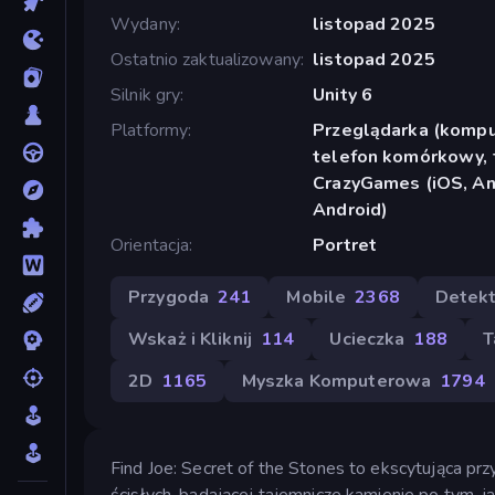
Wydany
listopad 2025
Ostatnio zaktualizowany
listopad 2025
Silnik gry
Unity 6
Platformy
Przeglądarka (komput
telefon komórkowy, t
CrazyGames (iOS, And
Android)
Orientacja
Portret
Przygoda
241
Mobile
2368
Detek
Wskaż i Kliknij
114
Ucieczka
188
T
2D
1165
Myszka Komputerowa
1794
Find Joe: Secret of the Stones to ekscytująca pr
ścisłych, badającej tajemnicze kamienie po tym, j