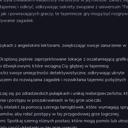
ajemnic i odkryć, odkrywając sekrety związane z uniwersum "Fi
jak i powracających graczy, te tajemnicze gry mogą być rozgry
ązywanie zagadek.
ykach z angielskimi lektorami, zwiększając swoje zanurzenie w
sploruj pięknie zaprojektowane lokacje z oszałamiającą grafiką
i dźwiękowymi, które wciągną Cię głębiej w tajemnicę.
strz swoje umiejętności detektywistyczne, odkrywając ukryte
luczem do rozwiązania zagadek i rozwikłania tajemnic potężnych
uszaj się po zdradzieckich pułapkach i unikaj niebezpieczeństw, k
ia i postępu w poszukiwaniach w tej grze ucieczki.
ój intelekt za pomocą szeregu łamigłówek, które wymagają spr
lemów, aby robić postępy w tej przygodowej grze logicznej.
i: Spotkaj szereg różnych postaci, które mogą pomóc lub utrudn
dą część układanki w tej grze ucieczki.