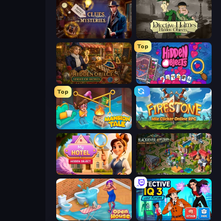
Hidden Object: Clues and Mysteries
Detective Holmes: Hidden Object
Top
Hidden Object: Street Of Secrets
Hidden Objects
Top
Mansion Tale: Merge Secrets
Firestone – Idle Clicker Online RPG
Hidden Object: My Hotel
Blackriver Mystery: Hidden Objects
Open House
Detective IQ 3