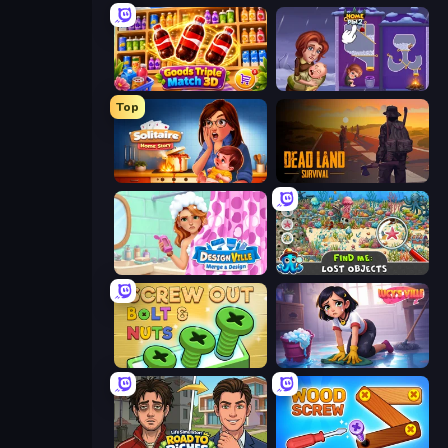
Goods Triple Match 3D
Home Pin 2
Top
Solitaire Home Story
Dead Land: Survival
Designville: Merge & Design
Find Me: Lost Objects
Screw Out: Bolts and Nuts
Lucy’s Ville