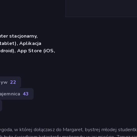
er stacjonarny,
ablet), Aplikacja
roid), App Store (iOS,
tyw
22
ajemnica
43
zygoda, w której dołączasz do Margaret, bystrej młodej studentk
ak była świadkiem katastrofy meteorytu w jej mieście. Zanurz si