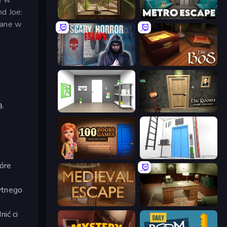
nd Joe:
TRACE
Metro Escape
wane w
Scary Horror Escape Room
The Box of Secrets
,
Paint Room Escape
The Rooms: Escape Challenge
100 Doors
Elevator Room Escape
tóre
ytnego
Medieval Escape
Vintage Escape
ić ci