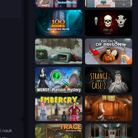
Find Joe: Unsolved Mystery
Cube Stories: Escape
100 Doors: Around the World
Room Escape: Strange Case
Big Giant Games (Prison Escape Puzzle)
Dig out of Prison
Wendy: Mansion Mystery
Escape Room: Strange Case 2
Embercry
100 Doors Challenge
i nauk
ę w