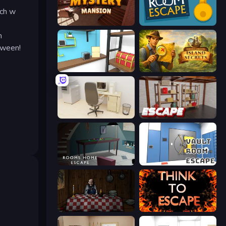
ych w
Mystery Mansion: Puzzle Escape
Daily Room Escape
m
oween!
Game Cafe Escape
Hidden Objects: Island Secrets
House Escape: Office
Kitchen Escape
Rooms Home Escape
Vault Room Escape
Little Cabin in the Woods
Think to Escape