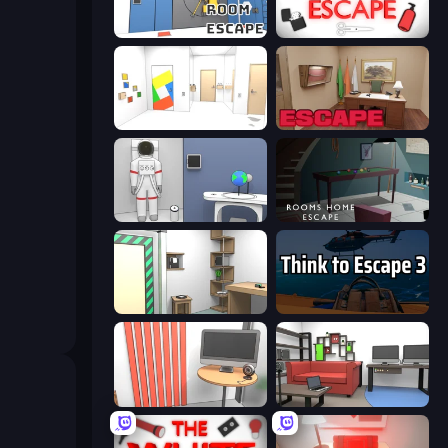
Vault Room Escape
Bathroom Escape
Mirror Room Escape
Escape or Die 3
Space Museum Escape
Rooms Home Escape
Machine Room Escape
Think to Escape 3
Computer Office Escape
Video Studio Escape