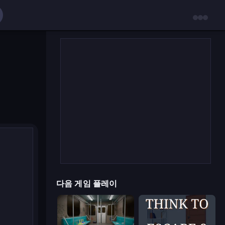
다음 게임 플레이