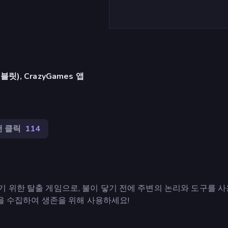
), CrazyGames 앱
앤 클릭
114
을 구하기 위한 탈출 게임으로, 불이 닿기 전에 주변의 논리와 도구를 
건을 수집하여 생존을 위해 사용하세요!