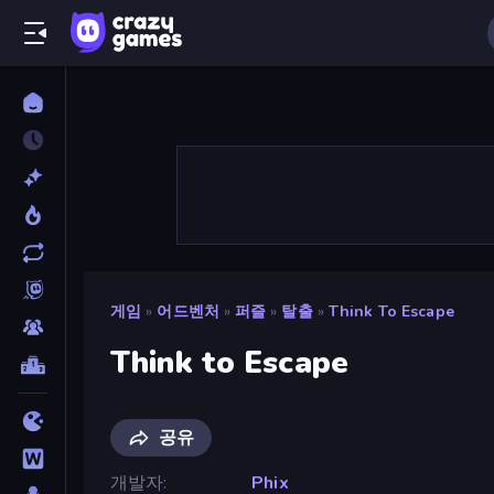
게임
»
어드벤처
»
퍼즐
»
탈출
»
Think To Escape
Think to Escape
공유
개발자
Phix