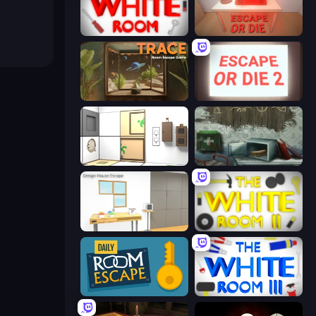
The White Room
Escape or Die
TRACE
Escape or Die 2
Puzzle Room Escape
Big Giant Games (Prison Escape Puzzle)
Design House Escape
The White Room 2
Daily Room Escape
The White Room 3