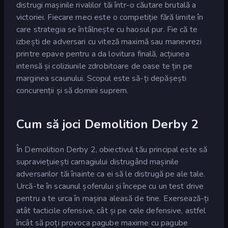
distrugi mașinile rivalilor tăi într-o căutare brutală a
victoriei. Fiecare meci este o competiție fără limite în
care strategia se întâlnește cu haosul pur. Fie că te
izbești de adversari cu viteză maximă sau manevrezi
printre epave pentru a da lovitura finală, acțiunea
intensă și coliziunile zdrobitoare de oase te țin pe
marginea scaunului. Scopul este să-ți depășești
concurenții și să domini suprem.
Cum să joci Demolition Derby 2
În Demolition Derby 2, obiectivul tău principal este să
supraviețuiești carnagiului distrugând mașinile
adversarilor tăi înainte ca ei să le distrugă pe ale tale.
Urcă-te în scaunul șoferului și începe cu un test drive
pentru a te urca în mașina aleasă de tine. Exersează-ți
atât tacticile ofensive, cât și pe cele defensive, astfel
încât să poți provoca pagube maxime cu pagube