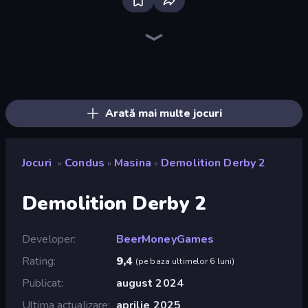
Racing Limits
Madness Cars Destroy
PolyTrack
Deadly Descent
Ramp Car VS Police: CHASE
Sportcars Crash
Drift Escape
Paperly: Paper Plane Adventure
Turbo Cars: Pipe Stunts
Mega Ramp Car Stunt
Sky Riders
Drive Quest
Toy Rider
Mad Pursuit
Drift.io
Stunt Paradise
Real Car Driving
Gun Racing
Arată mai multe jocuri
Jocuri
Condus
Masina
Demolition Derby 2
»
»
»
Demolition Derby 2
Developer
BeerMoneyGames
Rating
9,4
(
pe baza ultimelor 6 luni
)
Publicat
august 2024
Ultima actualizare
aprilie 2025