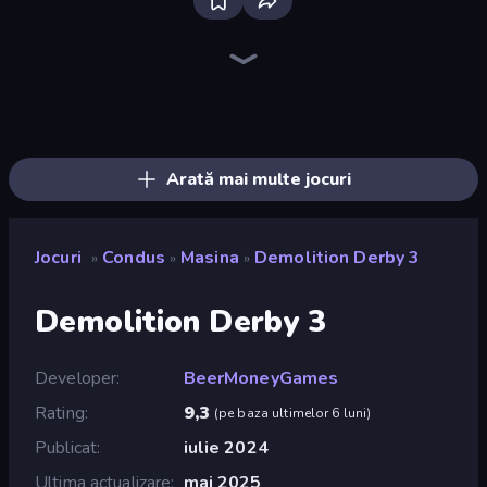
Racing Limits
Deadly Descent
Madness Cars Destroy
PolyTrack
BMG: Ragdoll Playground
City Car Driving Simulator: Online
Sportcars Crash
Hustle & Drift in ZIL
City Car Driving Simulator: Ultimate 2
Krash Karts
Paperly: Paper Plane Adventure
Drift Escape
Rally Racer Dirt
Traffic Rider
Obby: Car Crash Sandbox
Drift.io
Perfect Drive
Toy Rider
Arată mai multe jocuri
Jocuri
Condus
Masina
Demolition Derby 3
»
»
»
Demolition Derby 3
Developer
BeerMoneyGames
Rating
9,3
(
pe baza ultimelor 6 luni
)
Publicat
iulie 2024
Ultima actualizare
mai 2025