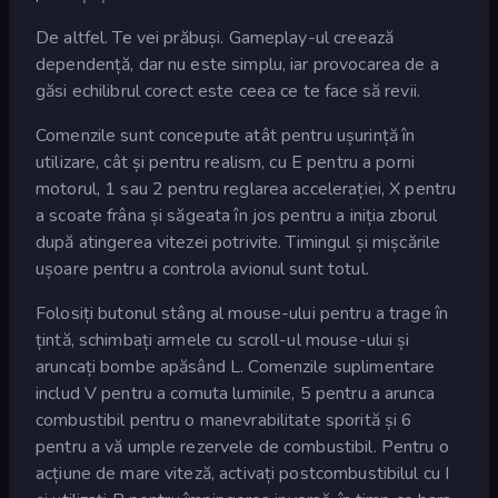
De altfel. Te vei prăbuși. Gameplay-ul creează
dependență, dar nu este simplu, iar provocarea de a
găsi echilibrul corect este ceea ce te face să revii.
Comenzile sunt concepute atât pentru ușurință în
utilizare, cât și pentru realism, cu E pentru a porni
motorul, 1 sau 2 pentru reglarea accelerației, X pentru
a scoate frâna și săgeata în jos pentru a iniția zborul
după atingerea vitezei potrivite. Timingul și mișcările
ușoare pentru a controla avionul sunt totul.
Folosiți butonul stâng al mouse-ului pentru a trage în
țintă, schimbați armele cu scroll-ul mouse-ului și
aruncați bombe apăsând L. Comenzile suplimentare
includ V pentru a comuta luminile, 5 pentru a arunca
combustibil pentru o manevrabilitate sporită și 6
pentru a vă umple rezervele de combustibil. Pentru o
acțiune de mare viteză, activați postcombustibilul cu I