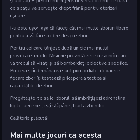
și utilizați P pentru împingerea inversă, în timp ce bara
de spațiu vă servește drept frână pentru aterizări
ușoare.
Nu este ușor, așa că faceți cât mai multe zboruri libere
pentru a vă face o idee despre zbor.
Pentru cei care tânjesc după un pic mai multă
provocare, modul Misiune prezintă zece misiuni în care
va trebui să vizați și să bombardați obiective specifice.
Precizia și îndemânarea sunt primordiale, deoarece
fiecare zbor îți testează priceperea tactică și
capacitățile de zbor.
Pregătește-te să iei zborul, să îmbrățișezi adrenalina
luptei aeriene și să stăpânești arta zborului.
Călătorie plăcută!
Mai multe jocuri ca acesta