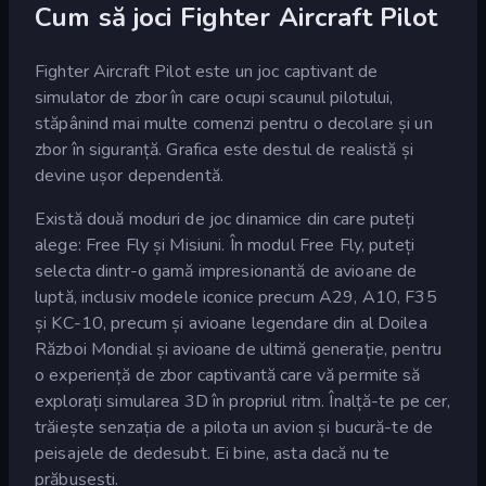
Cum să joci Fighter Aircraft Pilot
Fighter Aircraft Pilot este un joc captivant de
simulator de zbor în care ocupi scaunul pilotului,
stăpânind mai multe comenzi pentru o decolare și un
zbor în siguranță. Grafica este destul de realistă și
devine ușor dependentă.
Există două moduri de joc dinamice din care puteți
alege: Free Fly și Misiuni. În modul Free Fly, puteți
selecta dintr-o gamă impresionantă de avioane de
luptă, inclusiv modele iconice precum A29, A10, F35
și KC-10, precum și avioane legendare din al Doilea
Război Mondial și avioane de ultimă generație, pentru
o experiență de zbor captivantă care vă permite să
explorați simularea 3D în propriul ritm. Înalță-te pe cer,
trăiește senzația de a pilota un avion și bucură-te de
peisajele de dedesubt. Ei bine, asta dacă nu te
prăbușești.