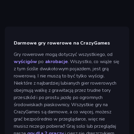
Darmowe gry rowerowe na CrazyGames
Gry rowerowe mogą dotyczyć wszystkiego, od
wyścigów
po
akrobacje
. Wszystko, co wiąże się
z tym ściśle dwukołowym pojazdem, jest grą
rowerową. I nie muszą to być tylko wyścigi.
Niektóre z najbardziej lubianych gier rowerowych
obejmują walkę z grawitacją przez trudne tory
przeszkód i po prostu jazdę po ogromnych
środowiskach piaskownicy. Wszystkie gry na
CrazyGames są darmowe, a co więcej, możesz
grać bezpośrednio w przeglądarce, więc nie
musisz niczego pobierać! Graj solo lub przeglądaj
nasze
gry dla 2 graczy
i ciesz się dreszczykiem