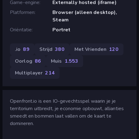
Game-engine
Externally hosted (iframe)
Platformen
Browser (alleen desktop),
Steam
Oriëntatie
Portret
.io
89
Strijd
380
Met Vrienden
120
Oorlog
86
Muis
1.553
Multiplayer
214
Openfront.io is een IO-gevechtsspel waarin je je
territorium uitbreidt, je economie opbouwt, allianties
smeedt en bommen laat vallen om de kaart te
domineren.