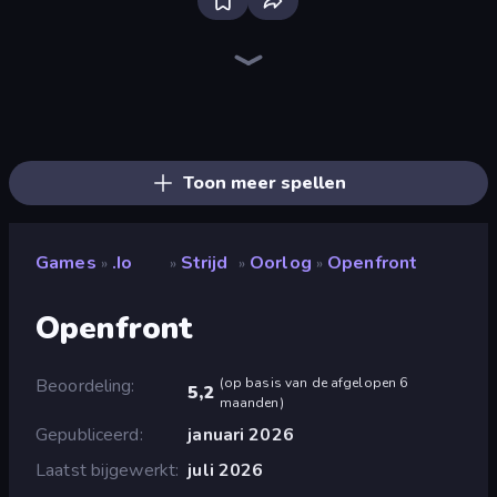
Bloxd.io
FrontWars.io
Voxorp
Tanky.io
Dashers.io
King.io World War
Vortex.io
Agents.io
Copter.io
MergeDuel.io
BattleDudes.io
StarBlast
Survev.io
Hand Spinner IO 3D
Krew.io
Netquel
Mk48.io
Archers Battle
Toon meer spellen
Games
.io
Strijd
Oorlog
Openfront
»
»
»
»
Openfront
Beoordeling
(
op basis van de afgelopen 6
5,2
maanden
)
Gepubliceerd
januari 2026
Laatst bijgewerkt
juli 2026