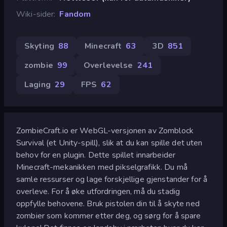
Wiki-sider
Fandom
Skyting
88
Minecraft
63
3D
851
zombie
99
Overlevelse
241
Laging
29
FPS
62
ZombieCraft.io er WebGL-versjonen av Zomblock
Survival (et Unity-spill), slik at du kan spille det uten
behov for en plugin. Dette spillet innarbeider
Minecraft-mekanikken med pikselgrafikk. Du må
samle ressurser og lage forskjellige gjenstander for å
overleve. For å øke utfordringen, må du stadig
oppfylle behovene. Bruk pistolen din til å skyte ned
zombier som kommer etter deg, og sørg for å spare