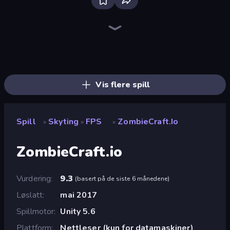
Bloxd.io
Ragdoll Archers
EvoWars.io
Piece of Cake: Merge and Bake
Veck.io
Racing Limits
Traffic Rider
Mahjongg Solitaire
Screw Out: Bolts and Nuts
Words of Wonders
Piles of Mahjong
Designville: Merge & Design
Miniblox
Space Waves
Stickman Clash
SkillWarz
Fortzone Battle Royale
Arrow Escape
Vis flere spill
Spill
Skyting
FPS
ZombieCraft.io
»
»
»
ZombieCraft.io
Vurdering
9.3
(
basert på de siste 6 månedene
)
Løslatt
mai 2017
Spillmotor
Unity 5.6
Plattform
Nettleser (kun for datamaskiner)