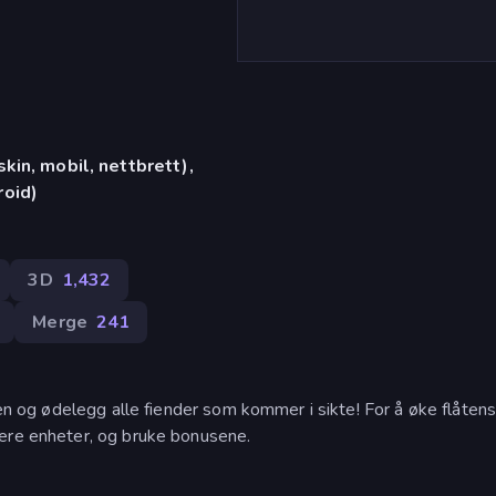
in, mobil, nettbrett),
oid)
3D
1,432
Merge
241
ten og ødelegg alle fiender som kommer i sikte! For å øke flåten
dere enheter, og bruke bonusene.