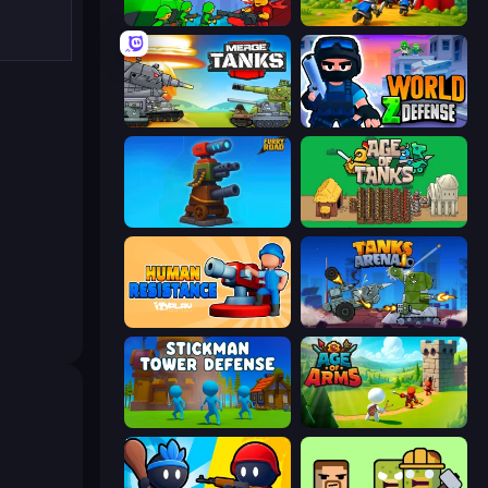
Epic Army Clash
TimeWarriors
Merge Master Tanks: Tank Wars
World Z Defense - Zombie Defense
Furry Road
Age of Tanks Warriors: TD War
Human Resistance
Tanks Arena io: Craft & Combat
s
Stickman Tower Defense Idle 3D
Age Of Arms