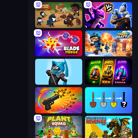
Warrior Clash
Merge! Dragons vs Knights
Blade Merge
Tower Battle
Wild Archer: Castle Defense
Merge Survival
Chair Force Buzz
Merge Tools - Merge and Dig