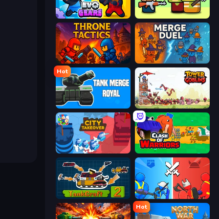
Evo Gears
Zombie Horde: Build & Survive
Throne Tactics
MergeDuel.io
Hot
Tank Merge Royal
Tower vs Goblins
City Takeover
Clash of Warriors
TankCraft 2
State Wars: Conquer Them All
Hot