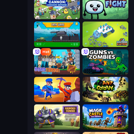
Merge Cannon: Chicken Defense
Merge & Fight
Tanks 2D: Tank Wars
Machine Eater
Hot
Bobr Turbo: Craft Cars
Guns vs Zombies
Craft and Battle
Ant Colony: New War
Heroes Tower
Mage Castle Idle Defense