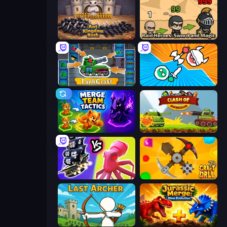
Ant Kingdom Rush
Raid Heroes: Sword and Magic
TankCraft
Merge Knights!
Merge Team Tactics
Clash of Armor
Merge Pirates Caribbean Battle
Craft Drill
Last Archer
Jurassic Merge: Dino Evolution