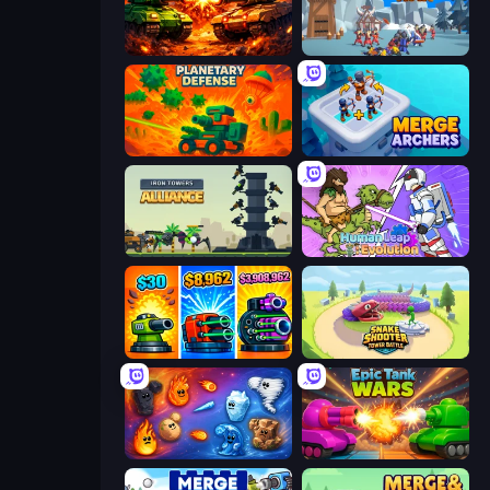
War Machine Clash
North War
Planetary Defense
Merge Archers
Iron Towers Alliance
Human Leap: Evolution
Pumpkin Defense: Merge Cannon
Snake Shooter: Tower Battle
Elemental Merge
Tanks Merge