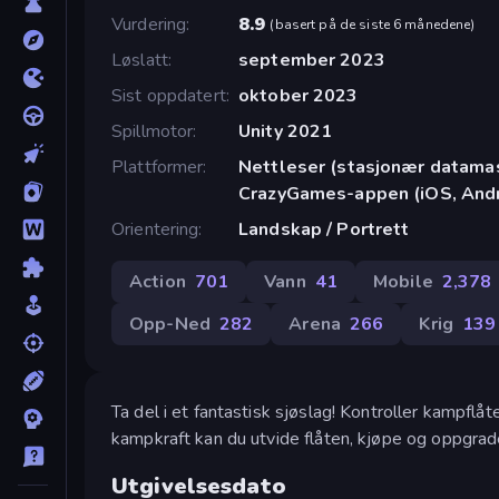
Vurdering
8.9
(
basert på de siste 6 månedene
)
Løslatt
september 2023
Sist oppdatert
oktober 2023
Spillmotor
Unity 2021
Plattformer
Nettleser (stasjonær datamask
CrazyGames-appen (iOS, Andr
Orientering
Landskap / Portrett
Action
701
Vann
41
Mobile
2,378
Opp-Ned
282
Arena
266
Krig
139
Ta del i et fantastisk sjøslag! Kontroller kampflå
kampkraft kan du utvide flåten, kjøpe og oppgra
Utgivelsesdato