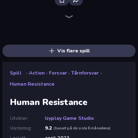
Throw a Lucky Block
Mr. Dude: Online Multiverse Challenge
Brainrot Arena Online
Zombie Road
Ultimate Evolution
Lost Dungeon
Merge & Fight
Stickman Clash
Stickman Rebirth
No Pain No Gain - Ragdoll Sandbox
War Sea
Fortzone Battle Royale
Boom Slingers ReBoom
Chaos Arena
Stickman Archer: The Wizard Hero
Stellar Swarm
Boom!
99 Nights (Bloxd.io)
Vis flere spill
Spill
Action
Forsvar
Tårnforsvar
»
»
»
»
Human Resistance
Human Resistance
Utvikler
Izyplay Game Studio
Vurdering
9.2
(
basert på de siste 6 månedene
)
Løslatt
april 2023