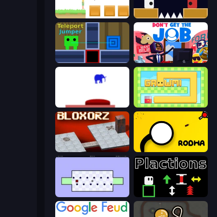
The Unfair Platformer
Jumping Clones
Teleport Jumper
Don't Get the Job
This Is The Only Level
Growmi
Bloxorz
Rodha
World's Hardest Game
Plactions