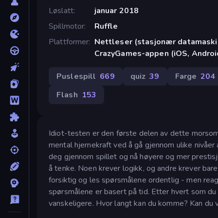
Løslatt
januar 2018
Spillmotor
Ruffle
Plattformer
Nettleser (stasjonær datamaskin
CrazyGames-appen (iOS, Androi
Puslespill
669
quiz
39
Farge
204
Flash
153
Idiot-testen er den første delen av dette morsom
mental hjernekraft ved å gå gjennom ulike nivåer 
deg gjennom spillet og nå høyere og mer prestisje
å tenke. Noen krever logikk, og andre krever bare
forsiktig og les spørsmålene ordentlig - men reag
spørsmålene er basert på tid. Etter hvert som du
vanskeligere. Hvor langt kan du komme? Kan du v