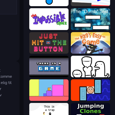
Stupidity Test
Opposite Day
The Impossible Quiz
The Dumb Test
Just Hit the Button
The World's Easyest Game
t
å komme
There Is No Game
I Don't Even Know
lig til
r
v
Level EATEN!
Lava and Aqua