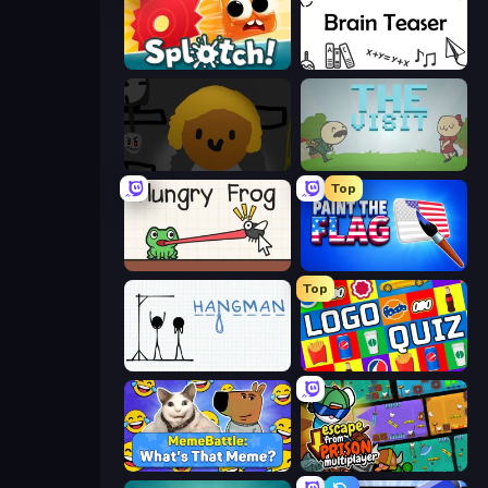
Splotch!
Brain Teaser
Seven Days in Purgatory
The Visit
Top
Hungry Frog
Paint the Flag
Top
Hangman
Logo Quiz: Game World Trivia
MemeBattle: What's That Meme?
Escape From Prison Multiplayer