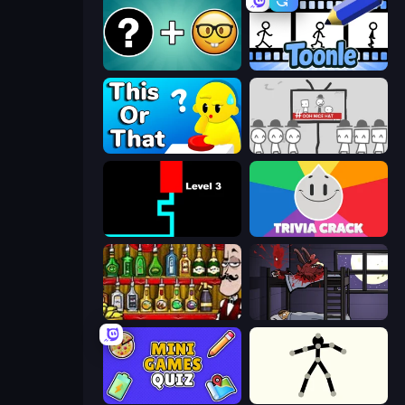
Emoji Guess Master!
Toonle
ToT or Trivia
We Become What We Behold
Scary Maze
Trivia Crack
Bartender The Right Mix
The Visitor
Mini Games Quiz
Stick Animator