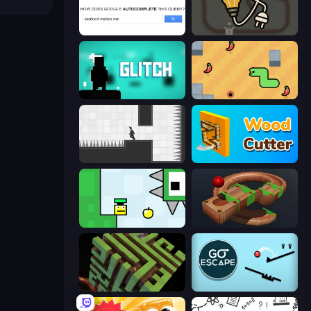
Google Feud
Light The Lamp
Glitch
SSSPICY!
Rotate
Wood Cutter - Saw
Appel
Marble Run
Maze Planet 3D
Go Escape