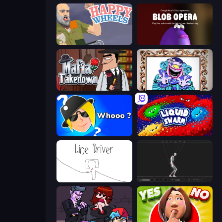
Happy Wheels
Blob Opera
Mafia Takedown
Exhibit of Sorrows
Whooo?
Liquid Swarm
Line Driver
Skeleton Simulator