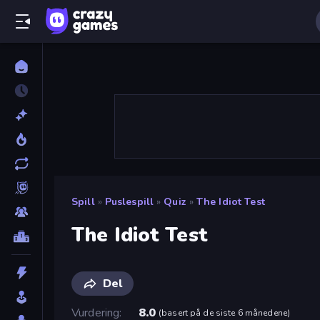
Spill
»
Puslespill
»
Quiz
»
The Idiot Test
The Idiot Test
Del
Vurdering
8.0
(
basert på de siste 6 månedene
)