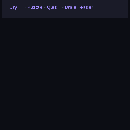
Gry
Puzzle
Quiz
Brain Teaser
»
»
»
Brain Teaser
Deweloper
hotblood
Ocena
7,9
(
na podstawie ostatnich 6 miesięcy
)
Wydany
grudzień 2019
Silnik gry
HTML5
Platformy
Przeglądarka (komputer stacjonarny,
telefon komórkowy, tablet),
Aplikacja CrazyGames (iOS, Android)
Orientacja
Poziomy / Pionowy
Puzzle
566
Mobile
2357
Quiz
31
Logika
454
Myszka Komputerowa
1557