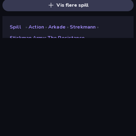
Vis flere spill
Spill
Action
Arkade
Strekmann
»
»
»
»
Stickman Army: The Resistance
Stickman Army: The
Resistance
Utvikler
Playtouch
Vurdering
9.7
(
basert på de siste 6 månedene
)
Løslatt
desember 2017
Spillmotor
Externally hosted (iframe)
Plattformer
Nettleser (stasjonær datamaskin,
mobil, nettbrett), CrazyGames-
appen (iOS, Android), App Store