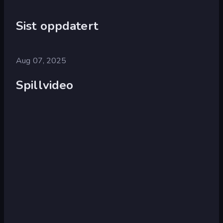
Sist oppdatert
Aug 07, 2025
Spillvideo