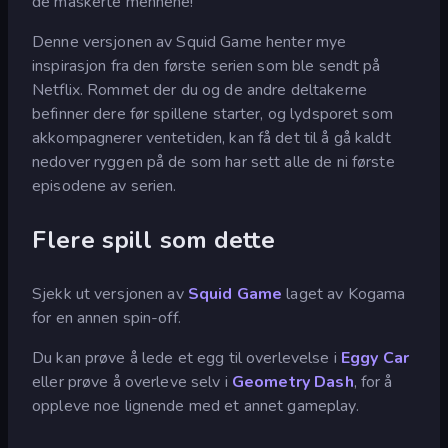
de maskerte mennene!
Denne versjonen av Squid Game henter mye
inspirasjon fra den første serien som ble sendt på
Netflix. Rommet der du og de andre deltakerne
befinner dere før spillene starter, og lydsporet som
akkompagnerer ventetiden, kan få det til å gå kaldt
nedover ryggen på de som har sett alle de ni første
episodene av serien.
Flere spill som dette
Sjekk ut versjonen av
Squid Game
laget av Kogama
for en annen spin-off.
Du kan prøve å lede et egg til overlevelse i
Eggy Car
eller prøve å overleve selv i
Geometry Dash
, for å
oppleve noe lignende med et annet gameplay.