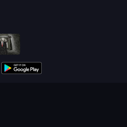
Slenderman Must Die: Underground Bunker