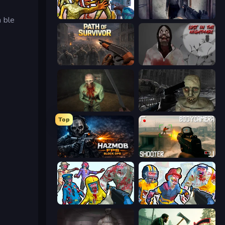
Monster Shooter Apocalypse
Slendrina Must Die: The Cellar
n ble
Path of Survivor
Jeff The Killer: Lost in the Nightmare
Shoot Your Nightmare: The Beginning
C-Virus Game: Outbreak
Top
Hazmob FPS: Online Shooter
BodyCamera Shooter
Zombies Shooter
Zombies Shooter: Part 2