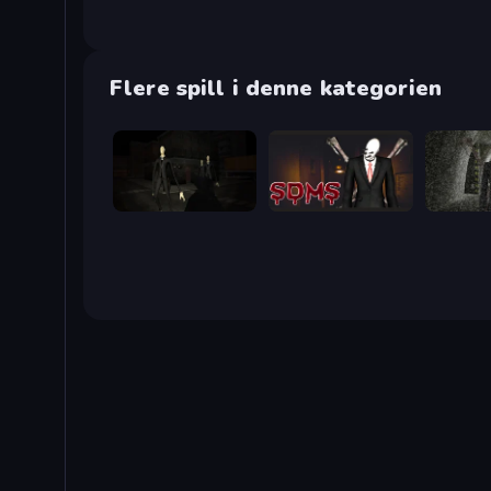
Flere spill i denne kategorien
Slenderman Must Die: Silent Streets
Slenderman Must Die: Sanatorium 2021