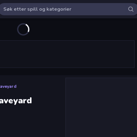
raveyard
aveyard