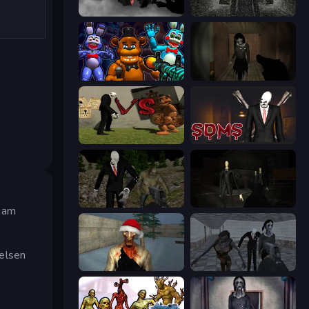
The Dawn of Slenderman
Slenderman Must Die: Underground Bunker
FNaF Shooter
Slendrina Must Die: The Forest
Slenderman VS Freddy The Fazbear
Slenderman Must Die: Sanatorium 2021
Shoot Your Nightmare: Halloween Special
Slenderman Must Die: Silent Streets
 ham
kelsen
Monster Christmas Terror
Slendrina Must Die: The School