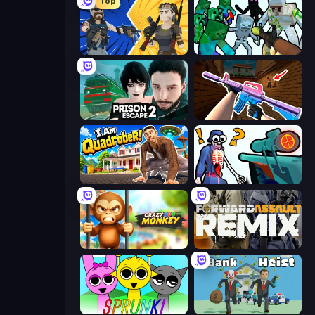
Top
BuildNow GG
Mine Shooter: Save Your World
Prison Escape 2
KS Z
I Am Quadrober!
Sniper Shot: Bullet Time
Crazy Zoo Monkey
Forward Assault Remix
Sprunki
Bank Heist