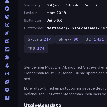
Vurdering
9.4
(
basert på de siste 6 månedene
)
Løslatt
mars 2019
Spillmotor
Unity 5.6
Plattformer
Nettleser (kun for datamaskiner
Skyting
217
Skrekk
90
3D
1,431
FPS
174
Slenderman Must Die: Abandoned Graveyard er e
Slenderman Must Die-serien. Du har sporet den av
ned.
Du er utstyrt med en pistol og må bevege deg run
befinner seg. Let etter Slenderman, men pass o
Utgivelsesdato