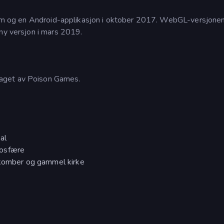
gram og en Android-applikasjon i oktober 2017. WebGL-versjone
 ny versjon i mars 2019.
aget av Poison Games.
al
mosfære
takomber og gammel kirke