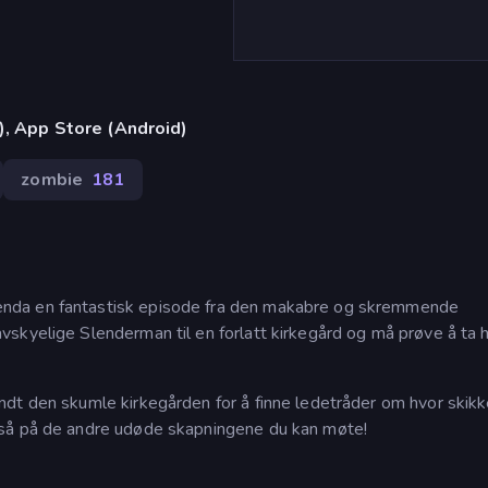
), App Store (Android)
zombie
181
nda en fantastisk episode fra den makabre og skremmende
skyelige Slenderman til en forlatt kirkegård og må prøve å ta
dt den skumle kirkegården for å finne ledetråder om hvor skik
gså på de andre udøde skapningene du kan møte!