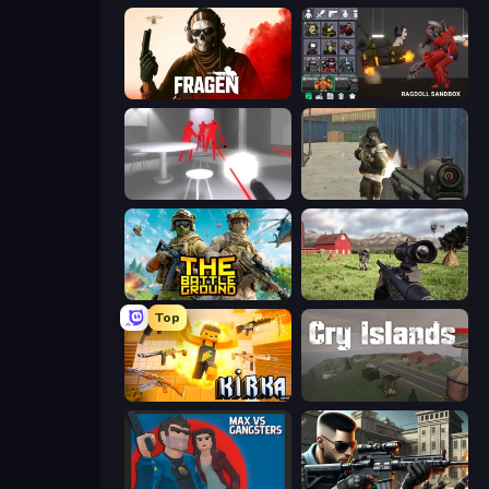
Fragen
Last Play: Ragdoll Sandbox
SuperHot
Masked Forces
The Battleground
Dead Zed
Top
Kirka.io
Cry Islands