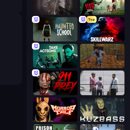
Portal Of Doom: Undead Rising
Death City Zombie Invasion
Top
Haunted School
SkillWarz
Take Actions
Creepy Granny Scream: Scary Freddy
911: Prey
Sniper Assassin - Government Agent
Horror Tale
Kuzbass Horror