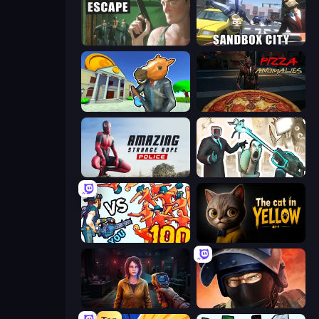
Prison Escape
Sandbox City
Bank Robbery 3
Pizza Anomalies
Amazing Strange Rope Police
Skibidi Toilets: Infection
Horde Killer: You vs 100
The Cat in Yellow
Survival Zone Zombie Outbreak
Bullet Force