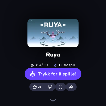
Ruya
8.4/10
Puslespill
Trykk for å spille!
21