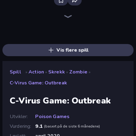
Bloxd.io
Ragdoll Archers
EvoWars.io
Veck.io
Piece of Cake: Merge and Bake
Racing Limits
Traffic Rider
Mahjongg Solitaire
Screw Out: Bolts and Nuts
Words of Wonders
Piles of Mahjong
Designville: Merge & Design
Miniblox
Stickman Clash
Space Waves
SkillWarz
Fortzone Battle Royale
Arrow Escape
Vis flere spill
Spill
Action
Skrekk
Zombie
»
»
»
»
C-Virus Game: Outbreak
C-Virus Game: Outbreak
Utvikler
Poison Games
Vurdering
9.1
(
basert på de siste 6 månedene
)
Løslatt
april 2020