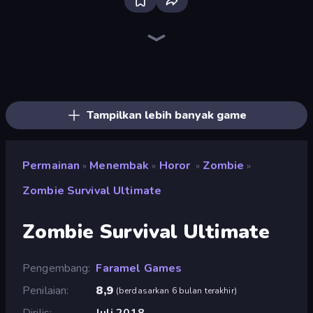
Bloxd.io
Ragdoll Archers
EvoWars.io
Piece of Cake: Merge and Bake
Veck.io
Racing Limits
Traffic Rider
Mahjongg Solitaire
Screw Out: Bolts and Nuts
Words of Wonders
Piles of Mahjong
Designville: Merge & Design
Miniblox
Space Waves
Stickman Clash
SkillWarz
Fortzone Battle Royale
Arrow Escape
Tampilkan lebih banyak game
Permainan
Menembak
Horor
Zombie
»
»
»
»
Zombie Survival Ultimate
Zombie Survival Ultimate
Pengembang
Faramel Games
Penilaian
8,9
(
berdasarkan 6 bulan terakhir
)
Dirilis
Juli 2018