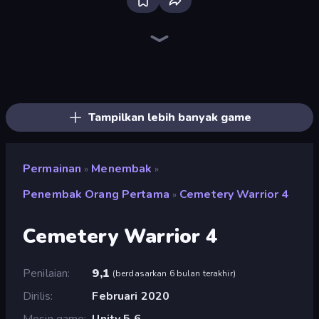
Bloxd.io
Ragdoll Archers
EvoWars.io
Veck.io
Piece of Cake: Merge and Bake
Racing Limits
Traffic Rider
Mahjongg Solitaire
Screw Out: Bolts and Nuts
Words of Wonders
Piles of Mahjong
Stickman Clash
Miniblox
Designville: Merge & Design
Space Waves
SkillWarz
Fortzone Battle Royale
Arrow Escape
Tampilkan lebih banyak game
Permainan
Menembak
»
»
Penembak Orang Pertama
Cemetery Warrior 4
»
Cemetery Warrior 4
Penilaian
9,1
(
berdasarkan 6 bulan terakhir
)
Dirilis
Februari 2020
Mesin game
Unity 5.6