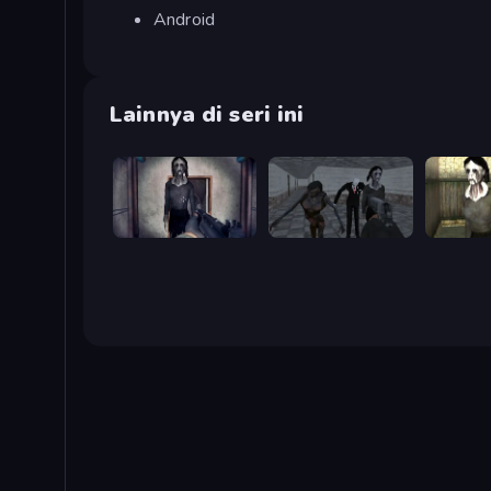
Android
Lainnya di seri ini
Slendrina Must Die: The Cellar
Slendrina Must Die: The School