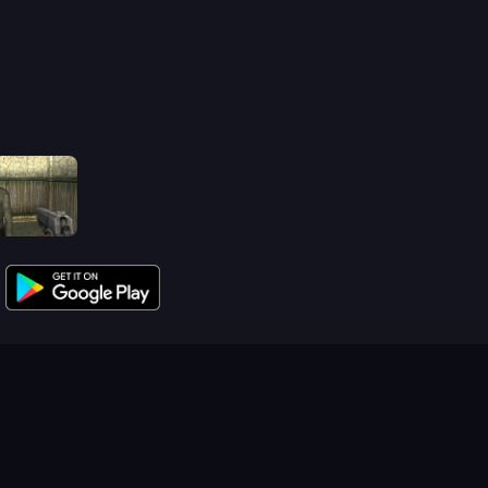
Slendrina Must Die: The House