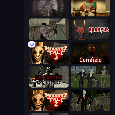
Portal Of Doom: Undead Rising
Death Attraction: Horror Game
Jeff the Killer vs Slendrina
Krampus
Horror Tale 3: The Witch
Cornfield
Dr. Psycho: Hospital Escape
Slenderman Must Die: Graveyard
Horror Tale 2: Samantha
Shoot Your Nightmare: Halloween Special