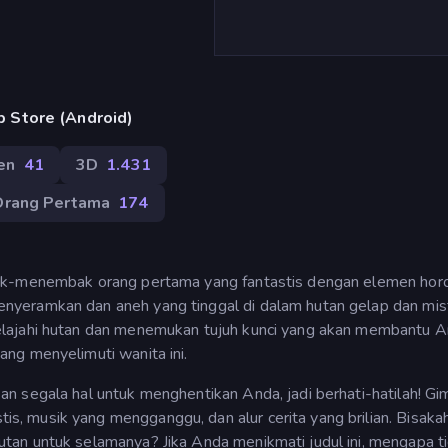
 Store (Android)
en
41
3D
1.431
rang Pertama
174
ak-menembak orang pertama yang fantastis dengan elemen horo
yeramkan dan aneh yang tinggal di dalam hutan gelap dan mis
elajahi hutan dan menemukan tujuh kunci yang akan membantu 
ng menyelimuti wanita ini.
 segala hal untuk menghentikan Anda, jadi berhati-hatilah! Gim
, musik yang mengganggu, dan alur cerita yang brilian. Bisak
an untuk selamanya? Jika Anda menikmati judul ini, mengapa t