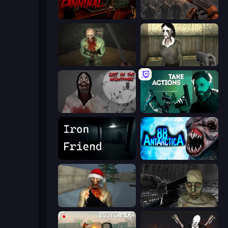
911: Cannibal
Path of Survivor
Shoot Your Nightmare: The Beginning
Slendrina Must Die: The House
Jeff The Killer: Lost in the Nightmare
Take Actions
Iron Friend
Antarctica 88
Monster Christmas Terror
C-Virus Game: Outbreak