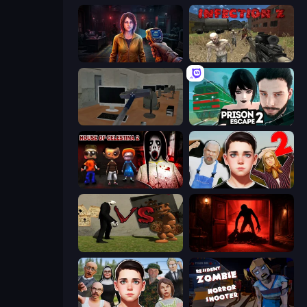
Survival Zone Zombie Outbreak
Infection Z
Office Horror Story
Prison Escape 2
House of Celestina: Chapter Two
Schoolboy Escape 2
Slenderman VS Freddy The Fazbear
Doors Castle