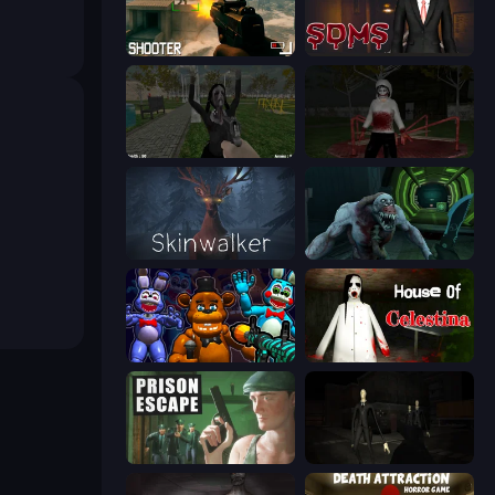
BodyCamera Shooter
Slenderman Must Die: Sanatorium 2021
While We Sleep: Slendrina Is Here
Jeff the Killer: Horrendous Smile
Skinwalker
Shoot Your Nightmare: Space Isolation
FNaF Shooter
House of Celestina
Prison Escape
Slenderman Must Die: Silent Streets