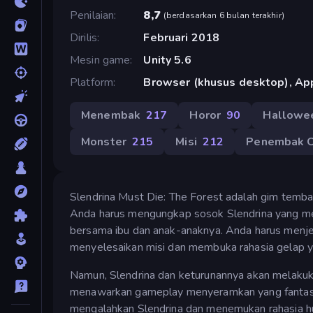
Penilaian
8,7
(
berdasarkan 6 bulan terakhir
)
Dirilis
Februari 2018
Mesin game
Unity 5.6
Platform
Browser (khusus desktop), App
Menembak
217
Horor
90
Hallowe
Monster
215
Misi
212
Penembak O
Slendrina Must Die: The Forest adalah gim temb
Anda harus mengungkap sosok Slendrina yang men
bersama ibu dan anak-anaknya. Anda harus menj
menyelesaikan misi dan membuka rahasia gelap ya
Namun, Slendrina dan keturunannya akan melakukan
menawarkan gameplay menyeramkan yang fantastis
mengalahkan Slendrina dan menemukan rahasia hut