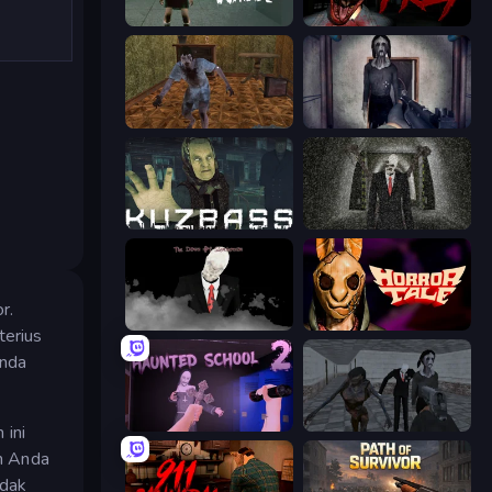
Haunted School
911: Prey
Creepy Granny Scream: Scary Freddy
Slendrina Must Die: The Cellar
Kuzbass Horror
Slenderman Must Die: Underground Bunker
r.
The Dawn of Slenderman
Horror Tale
terius
Anda
Haunted School 2
Slendrina Must Die: The School
 ini
ah Anda
idak