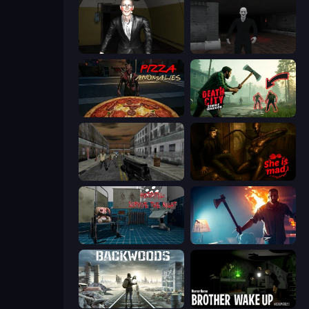
Case: Smile 2
Case: Smile
Pizza Anomalies
Death City Zombie Invasion
Silent Insanity Psychological Trauma
She is Mad
Hospital: Survive the Night
You Are Being Watched
Backwoods
Brother Wake Up