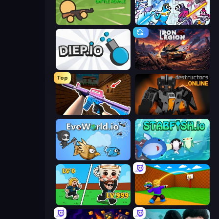
Survev.io
Space Wars Battleground
Diep.io
Iron Legion
Top
KS Z
Destructors Online
EvoWorld.io (FlyOrDie.io)
Stabfish.io
Brainrot Arena Online
Throw a Lucky Block