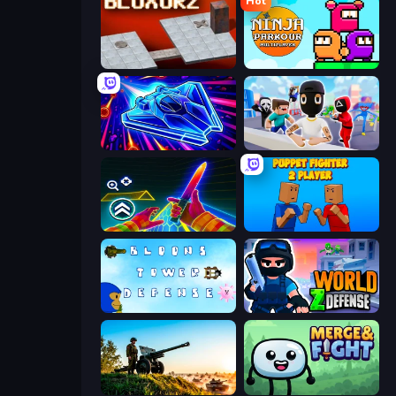
Hot
Bloxorz
Ninja Parkour Multiplayer
Stellar Swarm
Mr. Dude: Online Multiverse Challenge
Surf GO Parkour
Puppet Fighter 2 Player
Bloons Tower Defense 3
World Z Defense - Zombie Defense
Artillery Vs Tanks
Merge & Fight