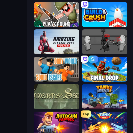
Playground
Build and Crush
Amazing Strange Rope Police
Madness Project Nexus
Obby World: Squid Escape
Final Drop
Swords & Souls
Tanks Arena io: Craft & Combat
Top