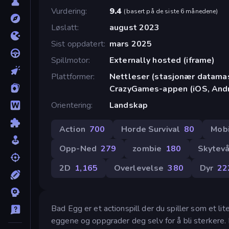
Vurdering
9.4
(
basert på de siste 6 månedene
)
Løslatt
august 2023
Sist oppdatert
mars 2025
Spillmotor
Externally hosted (iframe)
Plattformer
Nettleser (stasjonær datamask
CrazyGames-appen (iOS, Andr
Orientering
Landskap
Action
700
Horde Survival
80
Mob
Opp-Ned
279
zombie
180
Skytev
2D
1,165
Overlevelse
380
Dyr
22
Bad Egg er et actionspill der du spiller som et
eggene og oppgrader deg selv for å bli sterkere. H