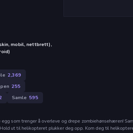
in, mobil, nettbrett),
oid)
ile
2,369
åpen
255
2
Samle
595
 lite egg som trenger å overleve og drepe zombiehønsehæren! Sa
old ut til helikopteret plukker deg opp. Kom deg til helikoptere