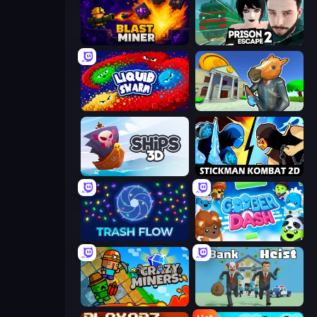
Blast Miner
Prison Escape 2
Liquid Swarm
Bank Robbery 3
Ships 3D
Stickman Kombat 2D
Trash Flow
Goober Dash
Crazy Miners
Bank Heist