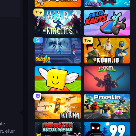
Shell Shockers
Fortzone Battle Royale
Top
War the Knights
Smash Karts
Top
Stickman Clash
Kour.io
Lucky Brainrot Blocks Online
Pixel Warfare
Kirka.io
Poxel.io
mle
t, eller