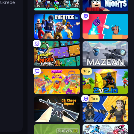
nsikrede
Imposter Battle Royale
99 Nights (Bloxd.io)
Overtide.io
Boom Slingers ReBoom
Escape From Prison Multiplayer
Mazean
Top
Crazy Guys
2v2.io
Top
CS: Chaos Squad
BuildNow GG