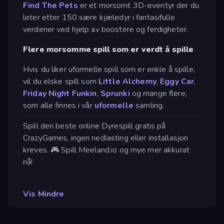
Find The Pets
er et morsomt 3D-eventyr der du
leter etter 150 sære kjæledyr i fantasifulle
verdener ved hjelp av boostere og ferdigheter.
Flere morsomme spill som er verdt å spille
Hvis du liker uformelle spill som er enkle å spille,
vil du elske spill som
Little Alchemy
,
Eggy Car
,
Friday Night Funkin
,
Sprunki
og mange flere,
som alle finnes i vår
uformelle
samling.
Spill den beste online Dyrespill gratis på
CrazyGames, ingen nedlasting eller installasjon
kreves. 🎮 Spill Meeland.io og mye mer akkurat
nå!
Vis Mindre