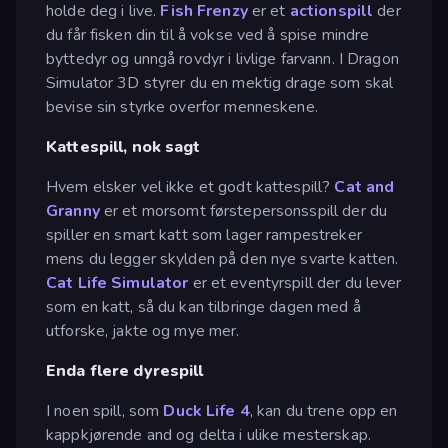
holde deg i live.
Fish Frenzy
er et
actionspill
der
du får fisken din til å vokse ved å spise mindre
byttedyr og unngå rovdyr i livlige farvann. I Dragon
Simulator 3D styrer du en mektig drage som skal
bevise sin styrke overfor menneskene.
Kattespill, nok sagt
Hvem elsker vel ikke et godt kattespill?
Cat and
Granny
er et morsomt førstepersonsspill der du
spiller en smart katt som lager rampestreker
mens du legger skylden på den nye svarte katten.
Cat Life Simulator
er et eventyrspill der du lever
som en katt, så du kan tilbringe dagen med å
utforske, jakte og mye mer.
Enda flere dyrespill
I noen spill, som
Duck Life 4
, kan du trene opp en
kappkjørende and og delta i ulike mesterskap.