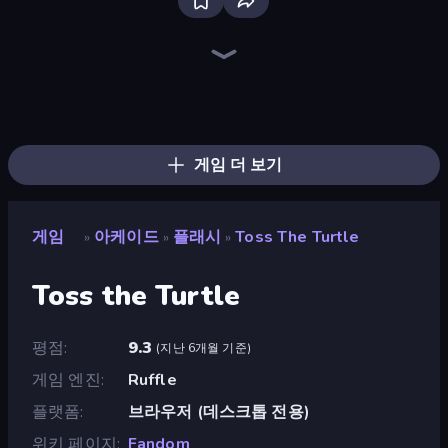
Bloxd.io
Ragdoll Archers
EvoWars.io
Piece of Cake: Merge and Bake
Veck.io
Racing Limits
Traffic Rider
Mahjongg Solitaire
Screw Out: Bolts and Nuts
Words of Wonders
Piles of Mahjong
Designville: Merge & Design
Miniblox
Space Waves
Stickman Clash
SkillWarz
Fortzone Battle Royale
Arrow Escape
게임 더 보기
게임
아케이드
플래시
Toss The Turtle
»
»
»
Toss the Turtle
평점
9.3
(
지난 6개월 기준
)
게임 엔진
Ruffle
플랫폼
브라우저 (데스크톱 전용)
위키 페이지
Fandom