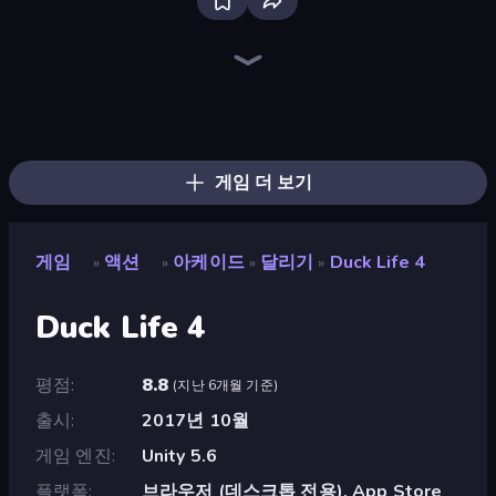
Bloxd.io
Ragdoll Archers
EvoWars.io
Piece of Cake: Merge and Bake
Veck.io
Racing Limits
Traffic Rider
Mahjongg Solitaire
Screw Out: Bolts and Nuts
Words of Wonders
Piles of Mahjong
Designville: Merge & Design
Miniblox
Space Waves
Stickman Clash
SkillWarz
Fortzone Battle Royale
Arrow Escape
게임 더 보기
게임
액션
아케이드
달리기
Duck Life 4
»
»
»
»
Duck Life 4
평점
8.8
(
지난 6개월 기준
)
출시
2017년 10월
게임 엔진
Unity 5.6
플랫폼
브라우저 (데스크톱 전용), App Store