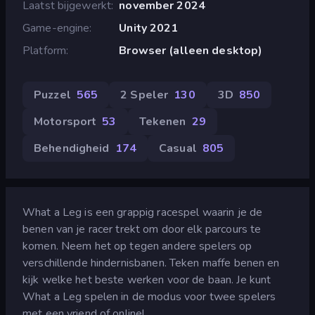
Laatst bijgewerkt
november 2024
Game-engine
Unity 2021
Platform
Browser (alleen desktop)
Puzzel
565
2 Speler
130
3D
850
Motorsport
53
Tekenen
29
Behendigheid
174
Casual
805
What a Leg is een grappig racespel waarin je de
benen van je racer trekt om door elk parcours te
komen. Neem het op tegen andere spelers op
verschillende hindernisbanen. Teken maffe benen en
kijk welke het beste werken voor de baan. Je kunt
What a Leg spelen in de modus voor twee spelers
met een vriend of online!