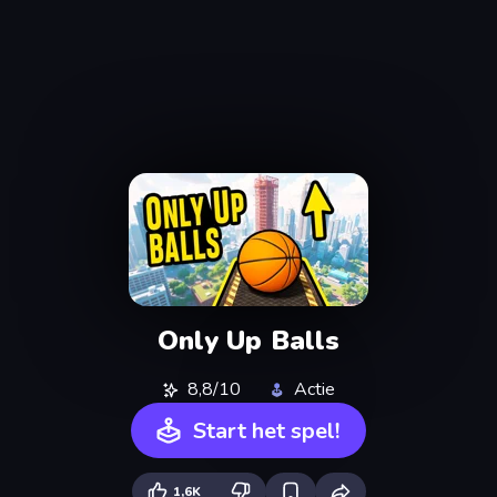
Only Up Balls
8,8/10
Actie
Start het spel!
1,6K