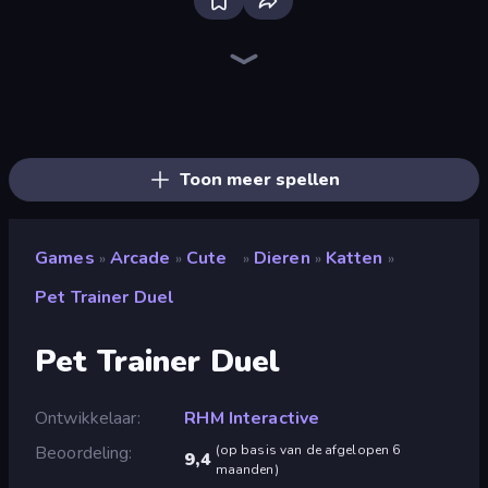
Ragdoll Archers
Wave Dash: Geometry Arrow
Fast Ball Jump
Geometry Game
Hyper Cube Challenge
Hyper Wave Challenge
Stacky Bird
Om Nom: Run
Go Escape
Through the Wall
Find The Alien
Perfect Piano
I Am Taxi Prankster Sim
Catch Tiles: Piano Game
Jelly Dye
Dalgona Candy Honeycomb Cookie
Chicken Scream
Animal DNA Run
Toon meer spellen
Games
Arcade
Cute
Dieren
Katten
»
»
»
»
»
Pet Trainer Duel
Pet Trainer Duel
Ontwikkelaar
RHM Interactive
Beoordeling
(
op basis van de afgelopen 6
9,4
maanden
)