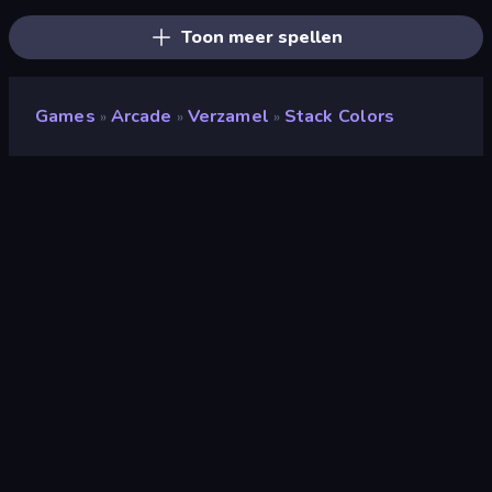
Toon meer spellen
Games
Arcade
Verzamel
Stack Colors
»
»
»
Stack Colors
Ontwikkelaar
Voodoo
Beoordeling
8,3
(
op basis van de afgelopen 6 maanden
)
Gepubliceerd
februari 2023
Game-engine
HTML5
Platformen
Browser (desktop, mobiel, tablet),
CrazyGames-app (iOS, Android),
App Store (iOS, Android)
Oriëntatie
Portret