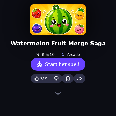
Watermelon Fruit Merge Saga
8,5/10
Arcade
Start het spel!
3,2K