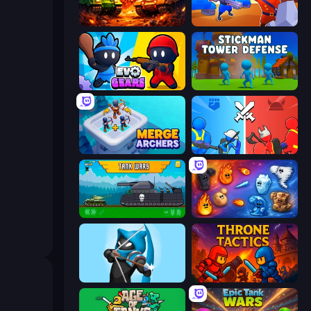
War Machine Clash
Craft and Battle
Evo Gears
Stickman Tower Defense Idle 3D
Merge Archers
State Wars: Conquer Them All
Tanks 2D: Tank Wars
Elemental Merge
Wild Archer: Castle Defense
Throne Tactics