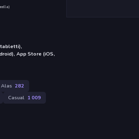
eella
)
tabletti),
roid), App Store (iOS,
 Alas
282
Casual
1 009