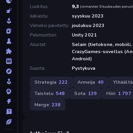
Luokitus
9,3
(
viimeisten 6 kuukauden perust
Julkaistu
syyskuu 2023
Viimeksi päivitetty
joulukuu 2023
Pelimoottori
Unity 2021
Alustat
Selain (tietokone, mobiili, 
CrazyGames-sovellus (And
Android)
Suunta
Pystykuva
Strategia
222
Armeija
40
Ylhäältä
Taistelu
548
Sota
139
Hiiri
1 797
Merge
238