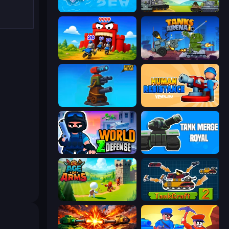
War Sea
Merge Master Tanks: Tank Wars
TimeWarriors
Tanks Arena io: Craft & Combat
Furry Road
Human Resistance
World Z Defense - Zombie Defense
Tank Merge Royal
Age Of Arms
TankCraft 2