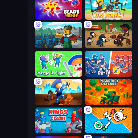
Blade Merge
Stick Ragdoll Battle Simulator
Cube Commander
Warrior Clash
Merge and Fight
Squad Assembler: Red vs Blue
Captains Idle
Planetary Defense
Kings Clash
Merge Knights!