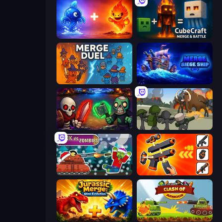
Elemental Monsters: Merge
CubeCraft: Merge & Battle
MergeDuel.io
Merge: Siege Ship
Monster Merge
Stickman History Battle
Tanks vs Zombies: Tank Battle
Pew Pew Dose
Jurassic Merge: Dino Evolution
Clash of Armor