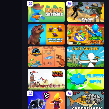
Dino Defense
Stickman World War
Dragons Merge: Battle Games
Zombie Raft
Dinosaurs Merge Master
Last Archer
Tower vs Goblins
Super Spin