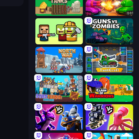
Age of Tanks Warriors: TD War
Tanks Merge
Zombie Horde: Build & Survive
Guns vs Zombies
North War
TankCraft
Bobr Turbo: Craft Cars
Clash of Warriors
Merge! Dragons vs Knights
Merge Pirates Caribbean Battle