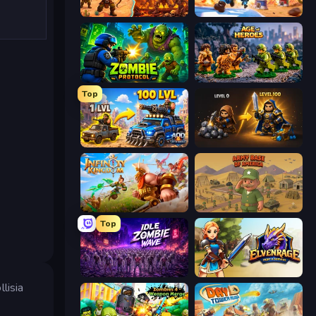
Last Bastion
Tower Battle
Zombie Protocol
Age of Heroes
Top
AOD - Art Of Defense
Gothic Story RPG
Infinity Kingdom
Army Base Of America
Top
Idle Zombie Wave: Survivors
Elvenrage
lisia