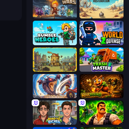
Wall Wars
Project Restoration
Rumble Heroes
World Z Defense - Zombie Defense
The Garbaggio Hotel
Trash Master
Titan Soul: Action RPG
Hivebound
Life Simulator: Road to Riches
Zombie Lab Escape