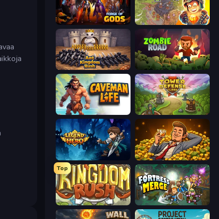
Forge of Gods
Cursed Treasure 2
 avaa
aikkoja
Ant Kingdom Rush
Zombie Road
Caveman Life
Tower Defense Clash
a
Legend of Hero
Idle Billionaire Tycoon
Top
Kingdom Rush
Fortress Merge