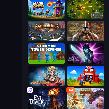
Mage Castle Idle Defense
Tiny Ranger
Bannerlings
Khan Wars
Stickman Tower Defense Idle 3D
Shadow Survivors
Arcath Tales
TimeWarriors
Hot
Evil Tower
Heroes Assemble