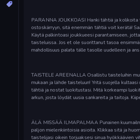
PARANNA JOUKKOASI Hanki tähtiä ja kolikoita ta
ostoskärryyn, sitä enemmän tähtiä voit kerätä! Saat
Käytä palkintoasi joukkueesi parantamiseen, jotta
taisteluissa. Jos et ole suorittanut tasoa ensimmäi
mahdollisuus palata tälle tasolle uudelleen ja ansai
TAISTELE AREENALLA Osallistu taisteluihin muide
mukaan ja lähde taisteluun! Yritä suojella kultaasi
tähtiä ja nostat luokitustasi. Mitä korkeampi luoki
arkun, josta löydät uusia sankareita ja taitoja. Kii
ÄLÄ MISSÄÄ ILMAPALMAA Punainen kuumailmapallo 
paljon mielenkiintoisia asioita. Klikkaa sitä ja hu
taistelijasi oikein torjuaksesi sinua hyökkäävien vi