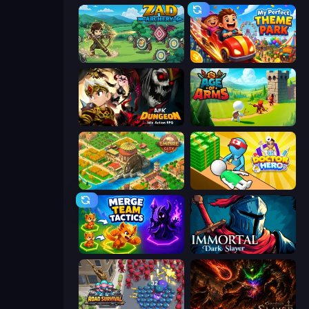
Zad Archery - Demo
My Perfect Theme Park
AFK Dungeon: Idle Action RPG
Age Of Arms
Empire City
Doctor Hero
Merge Team Tactics
Immortal: Dark Slayer