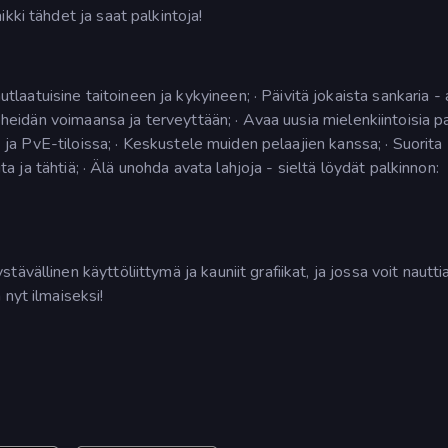
kki tähdet ja saat palkintoja!
atuisine taitoineen ja kykyineen; · Päivitä jokaista sankaria -
ä heidän voimaansa ja terveyttään; · Avaa uusia mielenkiintoisia p
P- ja PvE-tiloissa; · Keskustele muiden pelaajien kanssa; · Suorita
ita ja tähtiä; · Älä unohda avata lahjoja - sieltä löydät palkinnon:
vällinen käyttöliittymä ja kauniit grafiikat, ja jossa voit nautti
nyt ilmaiseksi!