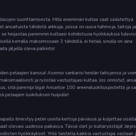
sojen suorittamisesta. Mitä enemmän kultaa saat säästettyä
 ansaituista tähdistä arkkuja, joissa on uusia hahmoja, taitoja ja
 se heijastaa paremmin kultaasi kohdistuvia hyökkäyksiä tulevis
sellä kerralla maksimissaan 3 tähdellä, ei hätää, sinulla on aina
ta jäljellä oleva palkinto!
n pelaajien kanssa! Asemoi sankarisi heidän taitojensa ja voi
 maksimaalisesti ja ryöstää vastustajasi kultaa. Jos onnistut, ans
tus, sitä parempi liiga! Ansaitse 100 areenaluokituspistettä ja s
peä pelaajien luokituksen huipulle!
ilmestyy peliin useita kertoja päivässä ja kuljettaa sisäll
omaat olevasi uudessa paikassa. Tässä olet jo kultaryöstäjä! Järje
hollisten hyökkäykset. Yritä taistella kaikkia vastustajia vastaan 