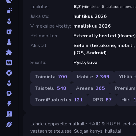
Luokitus
8,7
(
viimeisten 6 kuukauden perust
Julkaistu
huhtikuu 2026
Viimeksi päivitetty
maaliskuu 2026
Pelimoottori
Externally hosted (iframe
Alustat
Selain (tietokone, mobiili,
(iOS, Android)
Suunta
Pystykuva
Toiminta
700
Mobile
2 369
Ylhääl
Taistelu
548
Areena
265
Premium
TorniPuolustus
121
RPG
87
Hiiri
1
Lähde eeppiselle matkalle RAID & RUSH -pelissä! K
vastaan taistelussa! Suojaa kärrysi kullalla!