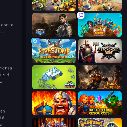
Zombies 4 Weapon Merge
Day D Tower Rush
 aseita.
sa
Battle Arena
Epic Empire: Tower Defense
Firestone – Idle Clicker Online RPG
Stronghold Dude
miensa
aitset
aat
Machine Eater
Runic Rampage
ään
WarLink: Crown & Clash
Battle for Resources
stä
ja