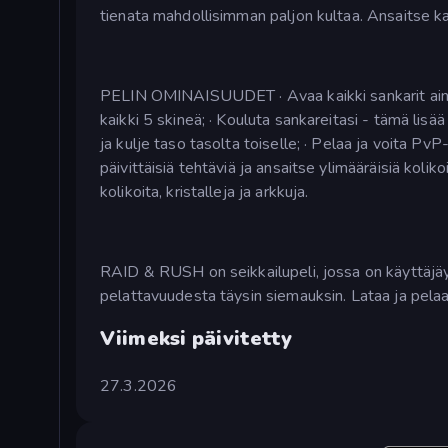
tienata mahdollisimman paljon kultaa. Ansaitse kai
PELIN OMINAISUUDET · Avaa kaikki sankarit ainutla
kaikki 5 skineä; · Kouluta sankareitasi - tämä lisä
ja kulje taso tasolta toiselle; · Pelaa ja voita Pv
päivittäisiä tehtäviä ja ansaitse ylimääräisiä koliko
kolikoita, kristalleja ja arkkuja.
RAID & RUSH on seikkailupeli, jossa on käyttäjäystä
pelattavuudesta täysin siemauksin. Lataa ja pelaa 
Viimeksi päivitetty
27.3.2026