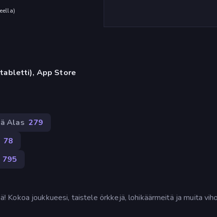
eella
)
)
 tabletti), App Store
tä Alas
279
78
 795
okoa joukkueesi, taistele örkkejä, lohikäärmeitä ja muita vihol