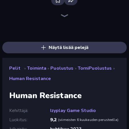
Throw a Lucky Block
Mr. Dude: Online Multiverse Challenge
Merge & Fight
Brainrot Arena Online
No Pain No Gain - Ragdoll Sandbox
War Sea
Lost Dungeon
Ultimate Evolution
Chaos Arena
Zombie Road
Stellar Swarm
Bed Wars
Fortzone Battle Royale
Stickman Clash
Boom!
Boom Slingers ReBoom
Who Dies Last?
Dye Hard
Näytä lisää pelejä
Pelit
Toiminta
Puolustus
TorniPuolustus
»
»
»
»
Human Resistance
Human Resistance
Kehittäjä
Izyplay Game Studio
Luokitus
9,2
(
viimeisten 6 kuukauden perusteella
)
Julkaistu
huhtikuu 2023