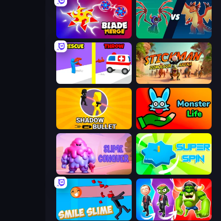
Blade Merge
Monster Battle
Rescue Throw
Stickman: Dinosaur Arena
Shadow Bullet
Monster Life
Slime Conquer: Epic Battles
Super Spin
Smile Slime
Infection Town of Zombies