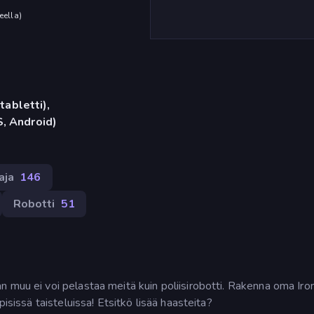
eella
)
tabletti),
, Android)
aja
146
Robotti
51
 muu ei voi pelastaa meitä kuin poliisirobotti. Rakenna oma Iro
pisissä taisteluissa! Etsitkö lisää haasteita?