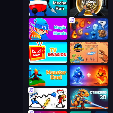
Mecha Run
Professor Strange
Magic Hands
Elemental Merge
TV Invasion
Dinosaurs Merge Master
Monster Duel
Elemental Monsters: Merge
Doodle Smash
CyberDino 3D