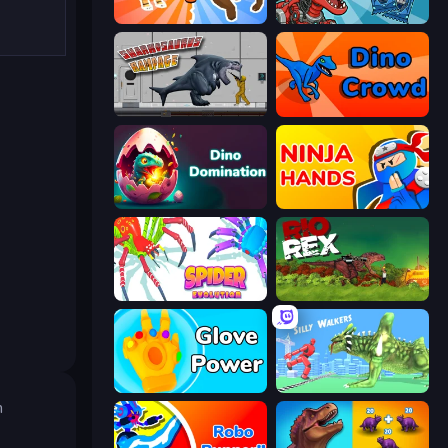
Animal DNA Run
Dominators: Fighting Dinosaurs
Sharkosaurus Rampage
Dino Crowd
Dino Domination
Ninja Hands
Spider Evolution: Runner Game
Rio Rex
Glove Power
Silly Walkers
n