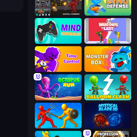
Last Play: Ragdoll Sandbox
Dino Defense
Mind Controller
Who Dies Last?
Time Control!
Monster Box
OctopusRun
Balloon Clash
Epic Sword Battle! Fight in Arena
Mystical Blade