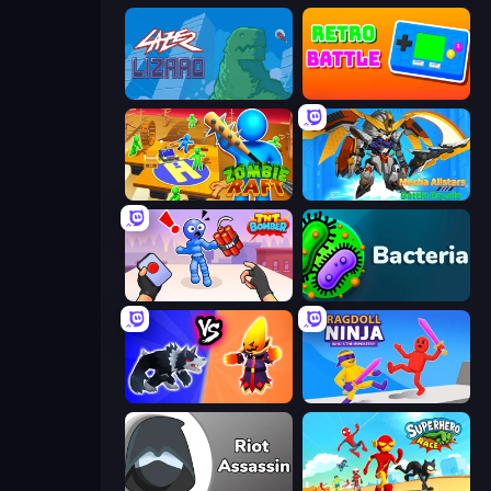
Laser Lizard
Retro Battle
Zombie Raft
Mecha Allstars Battle Royale
TNT Bomber
Bacteria
Merge Battle Tactics
Ragdoll Ninja: Imposter Hero