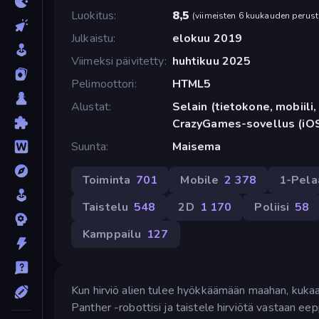
Luokitus
8,5
(
viimeisten 6 kuukauden perust
Julkaistu
elokuu 2019
Viimeksi päivitetty
huhtikuu 2025
Pelimoottori
HTML5
Alustat
Selain (tietokone, mobiili, 
CrazyGames-sovellus (iOS
Suunta
Maisema
Toiminta
701
Mobile
2 378
1-Pela
Taistelu
548
2D
1 170
Poliisi
58
Kamppailu
127
Kun hirviö alien tulee hyökkäämään maahan, kukaan
Panther -robottisi ja taistele hirviötä vastaan eep