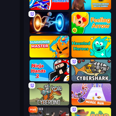
Robo Runner
Dragons Merge: Battle Games
Portal Escape
Feeling Arrow
Summoner Master
Haunted Heroes
Ninja Hands 2
CyberShark
CyberDino: T-Rex vs Robots
Merge Run
Hot