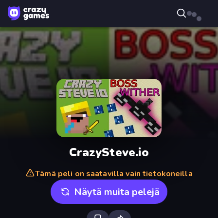
CrazySteve.io
Tämä peli on saatavilla vain tietokoneilla
Näytä muita pelejä