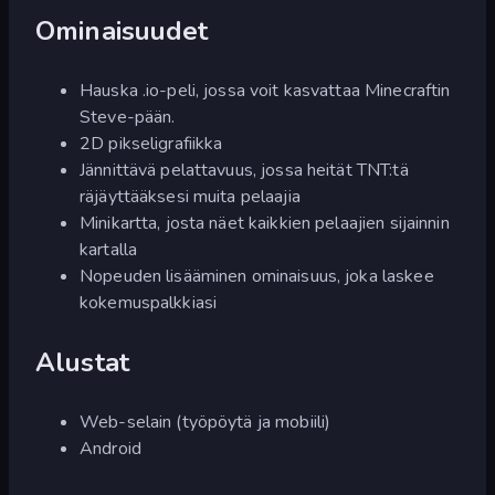
Ominaisuudet
Hauska .io-peli, jossa voit kasvattaa Minecraftin
Steve-pään.
2D pikseligrafiikka
Jännittävä pelattavuus, jossa heität TNT:tä
räjäyttääksesi muita pelaajia
Minikartta, josta näet kaikkien pelaajien sijainnin
kartalla
Nopeuden lisääminen ominaisuus, joka laskee
kokemuspalkkiasi
Alustat
Web-selain (työpöytä ja mobiili)
Android