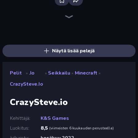
Bloxd.io
EvoWars.io
Stabfish.io
Stabfish 2
Chompers.io
Bump.io
Hexanaut.io
MiniGiants.io
EpicBallz.io
WarCall.io
EvoWorld.io (FlyOrDie.io)
Mope.io
BrutalMania.io (Brutal Mania)
Knife.io
SeaDragons.io
Cubes 2048.io
Push.io
Worm Hunt
Näytä lisää pelejä
Pelit
.io
Seikkailu
Minecraft
»
»
»
»
CrazySteve.io
CrazySteve.io
Kehittäjä
K&S Games
Luokitus
8,5
(
viimeisten 6 kuukauden perusteella
)
Julkaistu
kesäkuu 2022