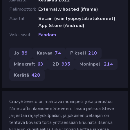
Pelimoottori
Externally hosted (iframe)
Alustat
Selain (vain työpöytätietokoneet),
App Store (Android)
Wiki-sivut
Fandom
.io
89
Kasvaa
74
Pikseli
210
Minecraft
63
2D
935
Moninpeli
214
Kerätä
428
CrazySteve.io on mahtava moninpeli, joka perustuu
Minecraftin ikoniseen Steveen. Tässä pelissä Steve
järjestää räjäytyskilpailun, ja jokaisen pelaajan on
tehtävä kovasti töitä yrittäessään kruunata itsensä
kilpailun kuninkaaksi. Liiku ympäri karttaa ja kerää