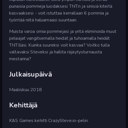
punaisia pommeja luodaksesi TNT:n ja sinisiä kiteitä
kasvaaksesi - voit istuttaa kerrallaan 6 pommia ja
työntää niitä haluamaasi suuntaan.
Muista varoa omia pommejasi ja yritä eliminoida muut
pelaajat vangitsemalla heidät ja tuhoamalla heidät
TNT:lläsi. Kuinka suureksi voit kasvaa? Voitko tulla
valtavaksi Steveksi ja hallita räjäytysturnausta
mestarina?
Julkaisupäivä
Maaliskuu 2018
Kehittäjä
K&S Games kehitti CrazySteve.io-pelin.