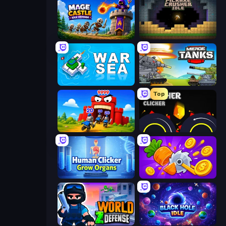
Mage Castle Idle Defense
Pickaxe Crusher Idle
War Sea
Merge Master Tanks: Tank Wars
Top
TimeWarriors
Crusher Clicker
Human Clicker: Grow Organs
Farm Ring Idle
World Z Defense - Zombie Defense
Black Hole Idle