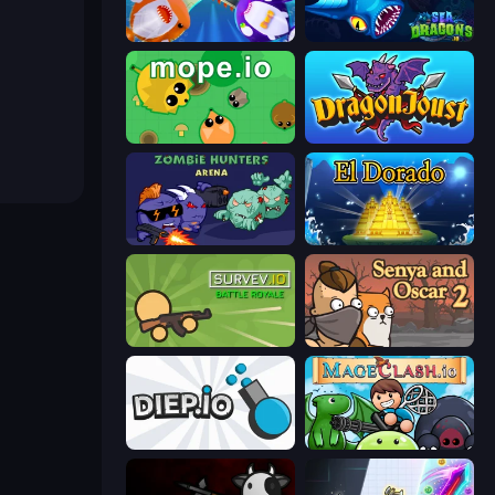
Stabfish 2
SeaDragons.io
Mope.io
Dragon Joust (.io)
Zombie Hunters Online
El Dorado Lite
Survev.io
Senya and Oscar 2
Diep.io
Mageclash.io