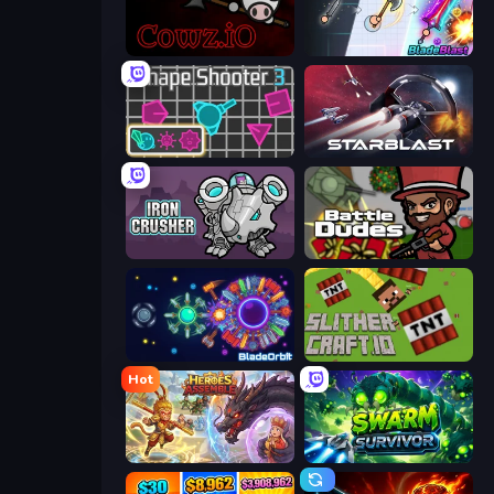
cowz.io
BladeBlast.io
Shape Shooter 3
StarBlast
Iron Crusher
BattleDudes.io
BladeOrbit.io
SlitherCraft.io
Hot
Heroes Assemble
Swarm Survivor