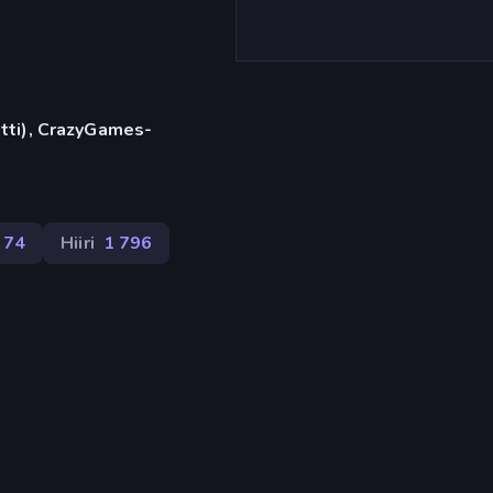
etti), CrazyGames-
74
Hiiri
1 796