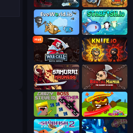
EvoWars.io
MiniGiants.io
EvoWorld.io (FlyOrDie.io)
Stabfish.io
Hot
WarCall.io
Knife.io
Samurai Madness
BrutalMania.io (Brutal Mania)
CrazySteve.io
Chompers.io