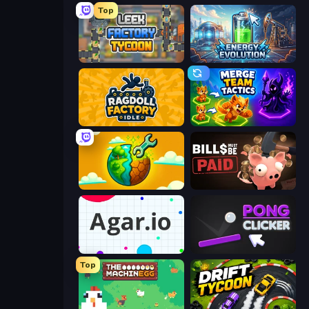
Top
Leek Factory Tycoon
Energy Evolution
Ragdoll Factory Idle
Merge Team Tactics
Land Explorers: Merge & Build
Bills Must Be Paid
Agar.io
Pong Clicker
Top