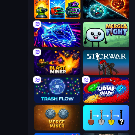
Pumpkin Defense: Merge Cannon
PlanetCrush 2
Stellar Swarm
Merge & Fight
Blast Miner
Stick War
Trash Flow
Liquid Swarm
Merge Miner
Merge Tools - Merge and Dig