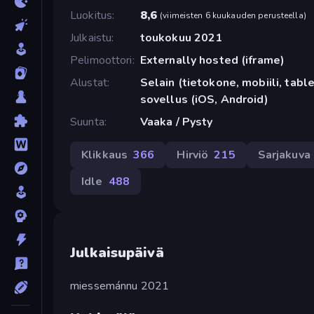
Luokitus
8,6
(
viimeisten 6 kuukauden perusteella
)
Julkaistu
toukokuu 2021
Pelimoottori
Externally hosted (iframe)
Alustat
Selain (tietokone, mobiili, tabl
sovellus (iOS, Android)
Suunta
Vaaka / Pysty
Klikkaus
366
Hirviö
215
Sarjakuva
Idle
488
Julkaisupäivä
miessemánnu 2021