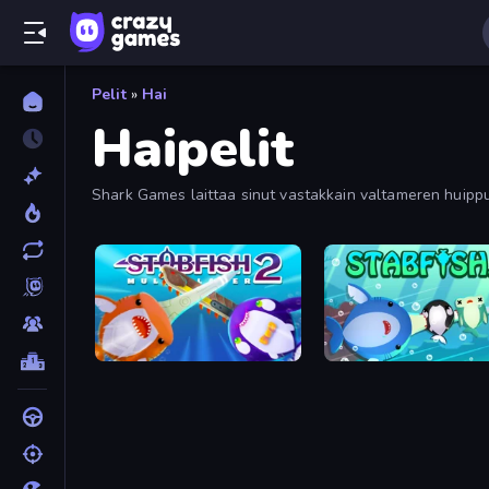
Pelit
»
Hai
Haipelit
Shark Games laittaa sinut vastakkain valtameren huippupe
seikkailuissa verkossa.
Stabfish 2
Stabfish.io