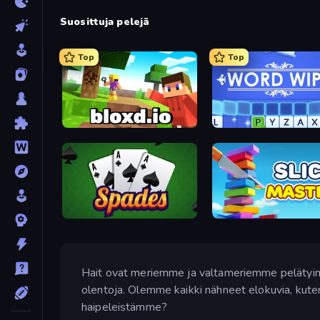
Suosittuja pelejä
Top
Top
Bloxd.io
Word Wipe
Spades
Slice Master
Hait ovat meriemme ja valtameriemme pelätyimpiä
olentoja. Olemme kaikki nähneet elokuvia, kuten
haipeleistämme?