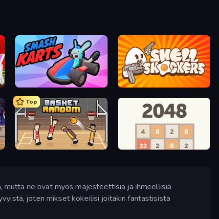
Smash Karts
Shell Shockers
Top
Basket Random
2048
a, mutta ne ovat myös majesteettisia ja ihmeellisiä
stä, joten mikset kokeilisi joitakin fantastisista