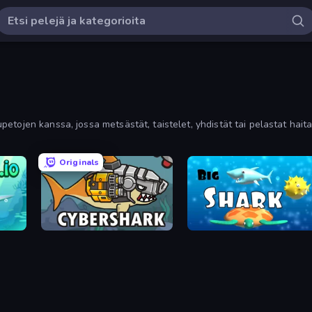
tojen kanssa, jossa metsästät, taistelet, yhdistät tai pelastat haita
Originals
CyberShark
Big Shark