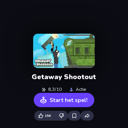
Getaway Shootout
8,3/10
Actie
Start het spel!
15K