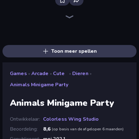
Bloxd.io
Ragdoll Archers
EvoWars.io
Piece of Cake: Merge and Bake
Veck.io
Traffic Rider
Racing Limits
Mahjongg Solitaire
Screw Out: Bolts and Nuts
Words of Wonders
Piles of Mahjong
Designville: Merge & Design
Space Waves
Miniblox
SkillWarz
Stickman Clash
Fortzone Battle Royale
Arrow Escape
Toon meer spellen
Games
Arcade
Cute
Dieren
»
»
»
»
Animals Minigame Party
Animals Minigame Party
Ontwikkelaar
Colorless Wing Studio
Beoordeling
8,6
(
op basis van de afgelopen 6 maanden
)
Gepubliceerd
mei 2021