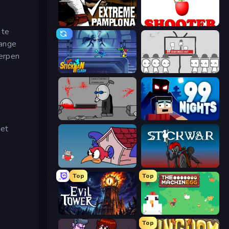
Extreme Pamplona
Apple Shooter
 te
lange
werpen
Stickman Clash
We Become What We Behold
Madness Deathwish
99 Nights (Bloxd.io)
met
Cuphead
Stick War
Top
Top
Evil Tower
The MachinEGG
Top