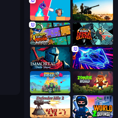
Boom Slingers ReBoom
Artillery Vs Tanks
Escape From Prison Multiplayer
Tailed Demon Slayer
Immortal: Dark Slayer
Stellar Swarm
Endless Siege
Zombie Road
Defender Idle 2
World Z Defense - Zombie Defense