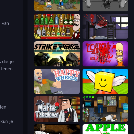
Hobo
Madness Project Nexus
s van
Bartender The Right Mix
The Visitor
 die je
Strike Force Heroes 2
Load Up and Kill
lstenen
Happy Wheels
Lucky Brainrot Blocks Online
den
Mafia Takedown
Foreign Creature
kun je