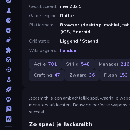
Gepubliceerd
mei 2021
Game-engine
Ruffle
Platformen
Browser (desktop, mobiel, ta
(iOS, Android)
Oriëntatie
Liggend / Staand
Wiki pagina's
Fandom
Actie
701
Strijd
548
Manager
216
Crafting
47
Zwaard
36
Flash
153
Jacksmith is een ambachtelijk spel waarin je wap
monsters afslachten. Bouw de perfecte wapens om
succes!
Zo speel je Jacksmith