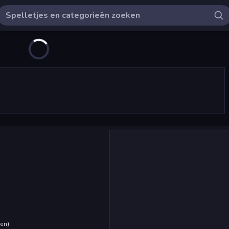
den
)