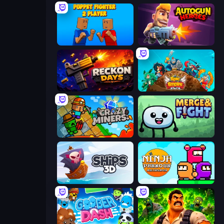
Puppet Fighter 2 Player
Autogun Heroes
Reckon Days
Epic Empire: Tower Defense
Crazy Miners
Merge & Fight
Ships 3D
Ninja Parkour Multiplayer