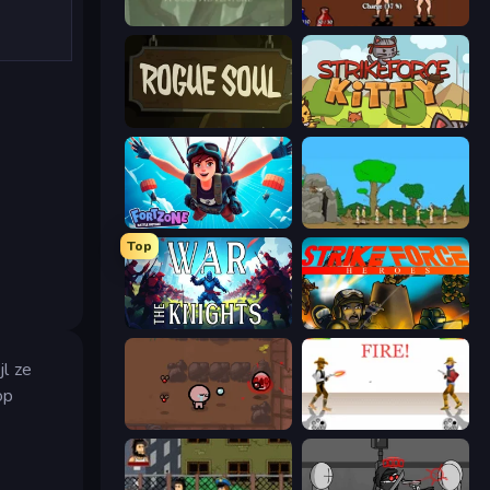
Swords & Souls
Swords and Sandals 2
Rogue Soul 2
StrikeForce Kitty
Fortzone Battle Royale
Age Of War
Top
War the Knights
Strike Force Heroes
jl ze
op
The Binding of Isaac DEMO
Gunblood