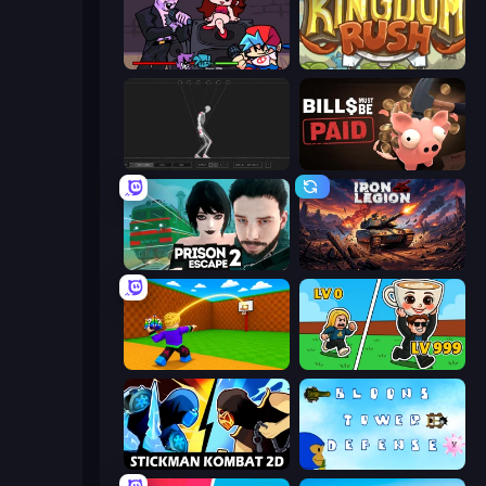
Friday Night Funkin'
Kingdom Rush
Skeleton Simulator
Bills Must Be Paid
Prison Escape 2
Iron Legion
Throw a Lucky Block
Brainrot Arena Online
Stickman Kombat 2D
Bloons Tower Defense 3