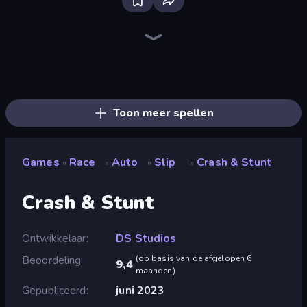
Racing Limits
Madness Cars Destroy
Deadly Descent
PolyTrack
Traffic Rider
Sky Riders
Sportcars Crash
Turbo Cars: Pipe Stunts
Ramp Car VS Police: CHASE
Mega Ramp Car Stunt
Drift Escape
Toy Rider
Moto X3M
Paperly: Paper Plane Adventure
Drift.io
Stunt Paradise
Drift Arena
Drive Quest
Toon meer spellen
Games
Race
Auto
Slip
Crash & Stunt
»
»
»
»
Crash & Stunt
Ontwikkelaar
DS Studios
Beoordeling
(
op basis van de afgelopen 6
9,4
maanden
)
Gepubliceerd
juni 2023