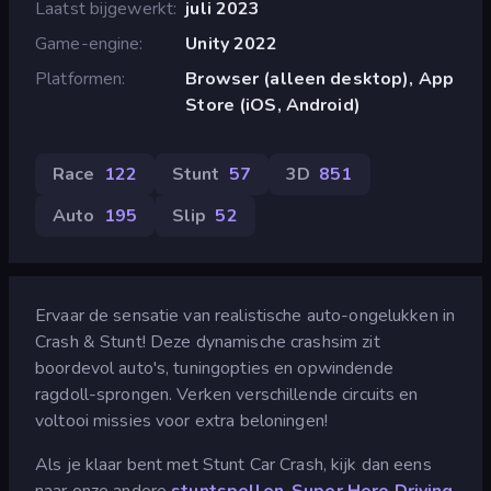
Laatst bijgewerkt
juli 2023
Game-engine
Unity 2022
Platformen
Browser (alleen desktop), App
Store (iOS, Android)
Race
122
Stunt
57
3D
851
Auto
195
Slip
52
Ervaar de sensatie van realistische auto-ongelukken in
Crash & Stunt! Deze dynamische crashsim zit
boordevol auto's, tuningopties en opwindende
ragdoll-sprongen. Verken verschillende circuits en
voltooi missies voor extra beloningen!
Als je klaar bent met Stunt Car Crash, kijk dan eens
naar onze andere
stuntspellen
.
Super Hero Driving