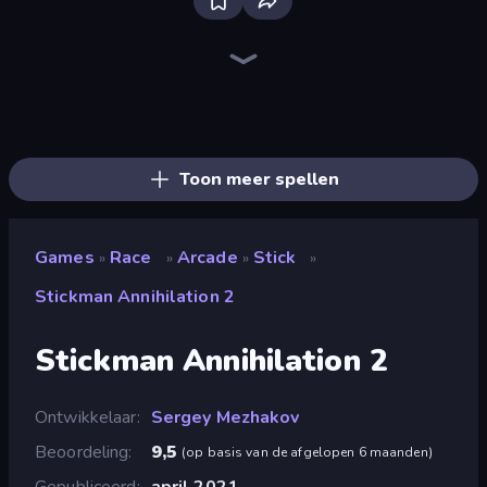
Deadly Descent
Traffic Rider
Racing Limits
Madness Cars Destroy
PolyTrack
Real Car Driving
Moto X3M
Moto X3M 6: Spooky Land
Sky Riders
Moto X3M 5: Pool Party
Moto X3M 4 Winter
Ramp Car VS Police: CHASE
Sunset Bike Racing
Xtreme Moto Mayhem
Stickman Skate: 360 Epic City
Paperly: Paper Plane Adventure
Cycle Extreme
Sportcars Crash
Toon meer spellen
Games
Race
Arcade
Stick
»
»
»
»
Stickman Annihilation 2
Stickman Annihilation 2
Ontwikkelaar
Sergey Mezhakov
Beoordeling
9,5
(
op basis van de afgelopen 6 maanden
)
Gepubliceerd
april 2021