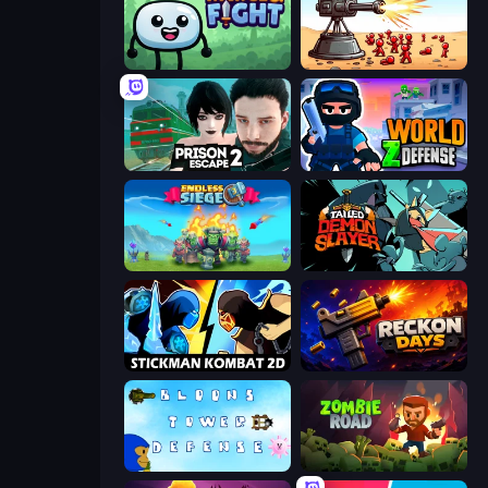
Merge & Fight
Defender Idle 2
Prison Escape 2
World Z Defense - Zombie Defense
Endless Siege
Tailed Demon Slayer
Stickman Kombat 2D
Reckon Days
Bloons Tower Defense 3
Zombie Road