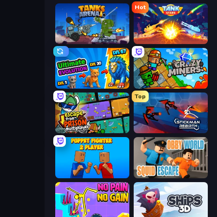
Hot
Tanks Arena io: Craft & Combat
Tank Stars
Ultimate Evolution
Crazy Miners
Top
Escape From Prison Multiplayer
Stickman Rebirth
Puppet Fighter 2 Player
Obby World: Squid Escape