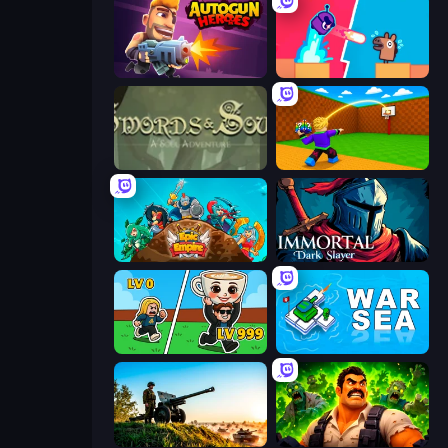
Autogun Heroes
Boom Slingers ReBoom
Swords & Souls
Throw a Lucky Block
Epic Empire: Tower Defense
Immortal: Dark Slayer
Brainrot Arena Online
War Sea
Artillery Vs Tanks
Zombie Lab Escape