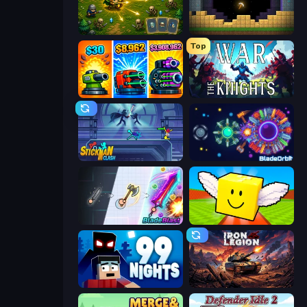
Tiny Ranger
Pickaxe Crusher Idle
Top
Pumpkin Defense: Merge Cannon
War the Knights
Stickman Clash
BladeOrbit.io
BladeBlast.io
Lucky Brainrot Blocks Online
99 Nights (Bloxd.io)
Iron Legion