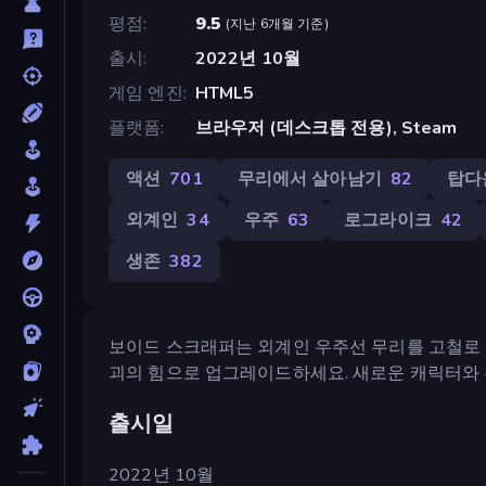
평점
9.5
(
지난 6개월 기준
)
출시
2022년 10월
게임 엔진
HTML5
플랫폼
브라우저 (데스크톱 전용), Steam
액션
701
무리에서 살아남기
82
탑다
외계인
34
우주
63
로그라이크
42
생존
382
보이드 스크래퍼는 외계인 우주선 무리를 고철로 
괴의 힘으로 업그레이드하세요. 새로운 캐릭터와
출시일
2022년 10월