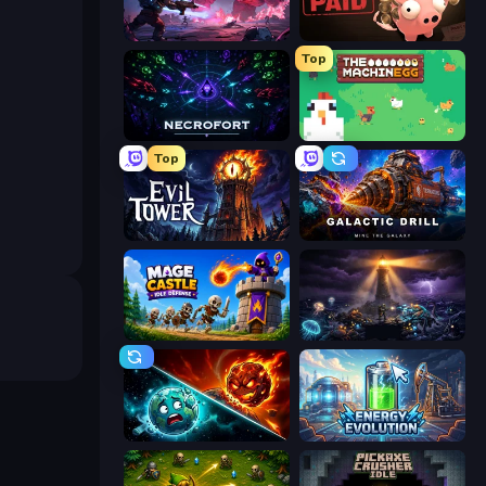
Grimdark Survivors
Bills Must Be Paid
Top
Necrofort
The MachinEGG
Top
Evil Tower
Galactic Drill
Mage Castle Idle Defense
The Last Lighthouse
PlanetCrush 2
Energy Evolution