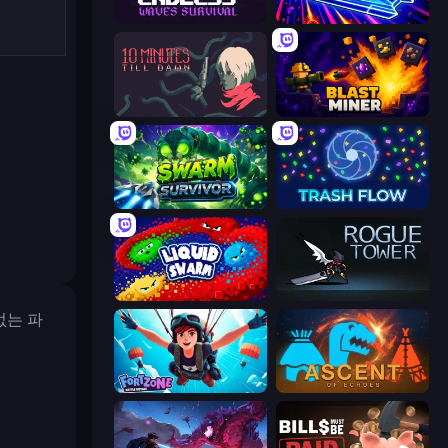
Endless Waves Survival
Stellar Swarm
10 Minutes Till Dawn
Blast Miner
Swarm Survivor
Trash Flow
Liquid Swarm
Rogue Tower
없는 파
Fortzone Battle Royale
Ascent of Echoes