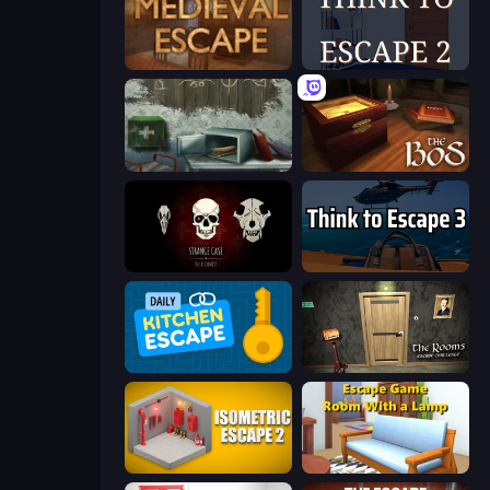
Medieval Escape
Think to Escape 2
Big Giant Games (Prison Escape Puzzle)
The Box of Secrets
Room Escape: Strange Case
Think to Escape 3
Daily Kitchen Escape
The Rooms: Escape Challenge
Isometric Escape 2
Escape Game: Room With a Lamp