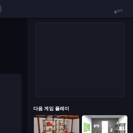
다음 게임 플레이