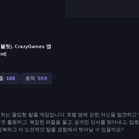
), CrazyGames 앱
id)
출
188
로직
559
험하는 몰입형 탈출 게임입니다. 호텔 방에 갇힌 자신을 발견하고
껏 활용하고, 복잡한 퍼즐을 풀고, 숨겨진 단서를 찾아내고, 암호
정복하고 이 도전적인 탈출 경험에서 벗어날 수 있을까요?