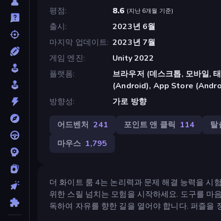
평점
8.6
(
지난 6개월 기준
)
출시
2023년 6월
마지막 업데이트
2023년 7월
게임 엔진
Unity 2022
플랫폼
브라우저 (데스크톱, 모바일, 태블릿
(Android), App Store (Andro
방향성
가로 방향
어드벤처
241
포인트 앤 클릭
114
탈
마우스
1,795
더 화이트 룸 4는 논리력과 문제 해결 능력을 시
위한 스릴 넘치는 모험을 시작하세요. 도구를 마음
독하여 자유를 향한 길을 열어야 합니다. 퍼즐을 