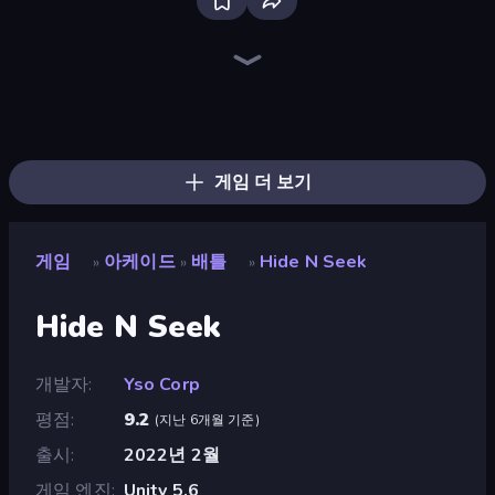
Ragdoll Archers
Bubble Blast
Animal DNA Run
Obby: Supercar Race on Keyboard
Obby: +1 Click Wall Breaker
Obby vs Brainrot
Street Racer 2
Obby: Gym Simulator, Escape
Merge & Dig!
Robby: Cross the Road for Brainrot
Arkadium's Bubble Shooter
Bubble Pop Classic
Fruit Merge: Juicy Drop Game
Smarty Bubbles
Obby Fish Challenge: Ride
Bubble Pop Legend
Bubble Tower 3D
Baseball For Brainrot
게임 더 보기
게임
아케이드
배틀
Hide N Seek
»
»
»
Hide N Seek
개발자
Yso Corp
평점
9.2
(
지난 6개월 기준
)
출시
2022년 2월
게임 엔진
Unity 5.6