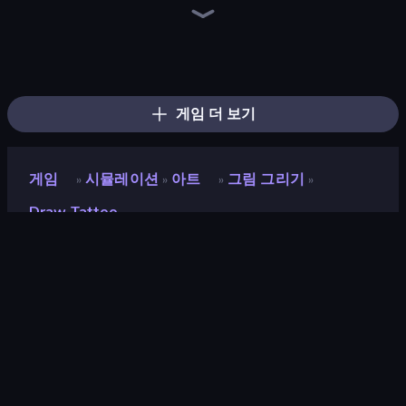
Pottery Master
Color Match
Sneaker Art
Diamond Drawing by Numbers
Jelly Dye
Hydraulic Press 2D ASMR
Layers Roll
Sticker Art
Lazy Jumper
Cut in Half, Please!
Slice Master
Pencil Rush
Shovel 3D
Jelly Restaurant
Helix Jump
Twerk Race 3D
Flip Bottle
Stack Fall
게임 더 보기
게임
시뮬레이션
아트
그림 그리기
»
»
»
»
Draw Tattoo
Draw Tattoo
개발자
BPTop
평점
8.9
(
지난 6개월 기준
)
출시
2020년 1월
게임 엔진
HTML5