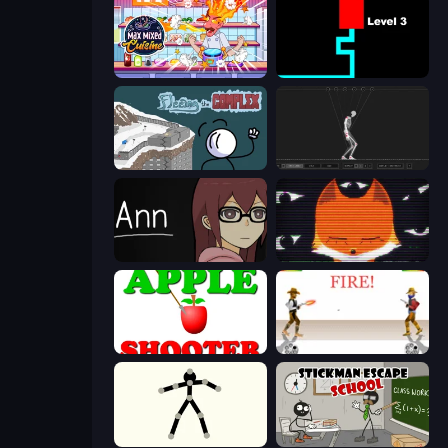
Max Mixed Cuisine
Scary Maze
Fleeing the Complex
Skeleton Simulator
Ann
SYNTAXIA
Apple Shooter
Gunblood
Stick Animator
Stickman Escape School