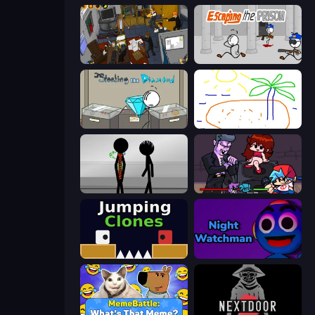
Foreign Creature 2
Escaping the Prison
Stealing the Diamond
Skribbl.io
Stick Figure Penalty 2
Friday Night Funkin'
Jumping Clones
Night Watchman