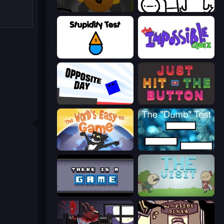
Seven Days in Purgatory
I Don't Even Know
Stupidity Test
The Impossible Quiz
Opposite Day
Just Hit the Button
The World's Easyest Game
The Dumb Test
There Is No Game
The Visit