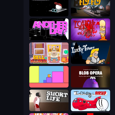
Endacopia
Fly for Fly
Is Today Another Day?
Load Up and Kill
Bell Madness
Lucky Tower
Level EATEN!
Blob Opera
Short Life
Infiltrating the Airship