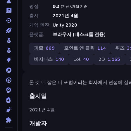
평점
9.2
(
지난 6개월 기준
)
출시
2021년 4월
게임 엔진
Unity 2020
플랫폼
브라우저 (데스크톱 전용)
퍼즐
669
포인트 앤 클릭
114
퀴즈
3
비지니스
140
Lol
40
2D
1,165
돈 겟 더 잡은 더 포럼이라는 회사에서 면접에 실
출시일
2021년 4월
개발자