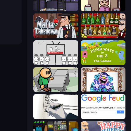
The Visitor
Diner in the Storm
Mafia Takedown
Bartender The Right Mix
We Become What We Behold
Dumb Ways to Die 2
Riddle School
Exhibit of Sorrows
Death Note Type
Google Feud