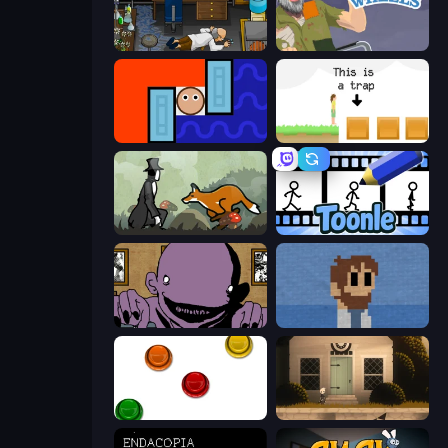
Foreign Creature
Happy Wheels
Lava and Aqua
The Unfair Platformer
The Illusionist's Dream
Toonle
The Owner Is Dead
One Chance
The Idiot Test
Once Upon A Coma