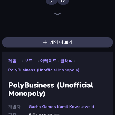
Ludo King
Chess Free
Ludo Club
Disk Strike: Carrom Challenge
Chess Online Multiplayer
Master Chess
Table Tower Online
English Checkers Free
Chess Master
Chess Nations
Russian Checkers Free
Tic Tac Toe Online
Sweety Ludo
4x4 Chess: Last Man Stand
Checkers & Draughts Multiplayer
The Chess
Quoridor Online
Backgammon Online
게임 더 보기
게임
보드
아케이드
클래식
»
»
»
»
PolyBusiness (Unofficial Monopoly)
PolyBusiness (Unofficial
Monopoly)
개발자
Gacha Games Kamil Kowalewski
평점
8.6
(
지난 6개월 기준
)