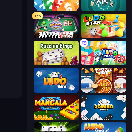
Foono Online Multiplayer
Guess Who Online
Top
Gin Rummy Mania
Ludo Star League
Russian Bingo
Ludo Party
Ludo Hero
Pizza Challenge
Mancala Online
Domino Battle