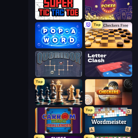
Super Tic Tac Toe
Las Vegas Poker
Top
Pop-a-Word
English Checkers Free
Quoridor Online
LetterClash
Top
Chess Free
Checkers Deluxe Edition
Top
Carrom Masti Challenges
Wordmeister