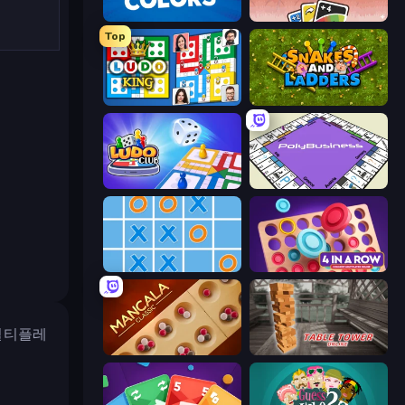
Four Colors
DUO With Friends
Top
Ludo King
Snakes and Ladders
Ludo Club
PolyBusiness (Unofficial Monopoly)
Tic Tac Toe Online
Connect 4 Online Multiplayer
 멀티플레
Mancala Classic
Table Tower Online