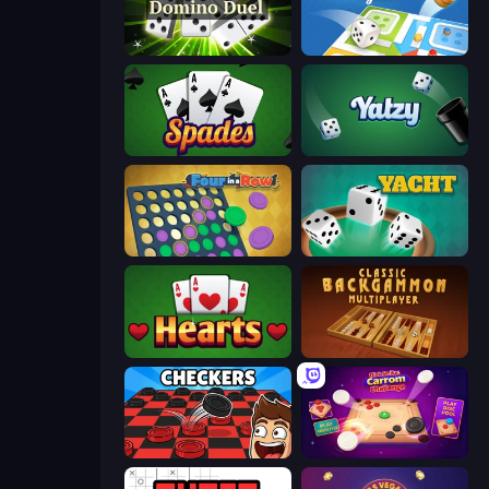
Domino Duel
Ludo Legend
Spades
Yatzy
Four in a Row
Yacht
Hearts: Classic
Backgammon Online
Checkers & Draughts Multiplayer
Disk Strike: Carrom Challenge