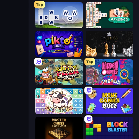
Top
Words of Wonders
Mahjongg Solitaire
Pikto.fun
The Chess
Top
Crazy Pizza Multiplayer
Hidden Objects
Find The Cow
Mini Games Quiz