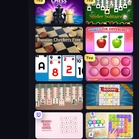
Top
Top
Chess Online Multiplayer
Spider Solitaire
Russian Checkers Free
What's The Difference?
Top
Social Solitaire
Piece of Cake: Merge and Bake
Spider Solitaire 2 Suits
Sudoku Online
Memory Grid Words
Word Play