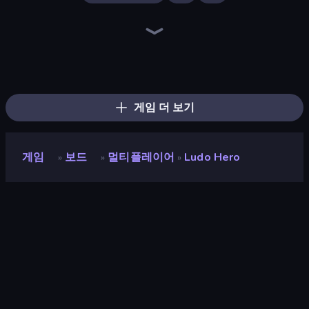
Ludo King
Backgammon Online
Ludo Club
Four Colors
Tic Tac Toe Online
Ludo Legend
Snakes and Ladders
Ludo Star League
Domino Battle
Chess Free
English Checkers Free
Domino Duel
Table Tower Online
Foono Online Multiplayer
Ludo Party
Russian Checkers Free
Sweety Ludo
Chess Online Multiplayer
게임 더 보기
게임
보드
멀티플레이어
Ludo Hero
»
»
»
Ludo Hero
평점
8.6
(
지난 6개월 기준
)
출시
2019년 6월
게임 엔진
HTML5
플랫폼
브라우저 (데스크톱, 모바일, 태블릿),