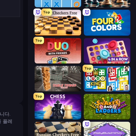
Tic Tac Toe Online
Chess Free
Top
English Checkers Free
Four Colors
Top
DUO With Friends
Connect 4 Online Multiplayer
Top
Table Tower Online
Ludo King
Top
입니다.
Chess Online Multiplayer
Snakes and Ladders
를 플레