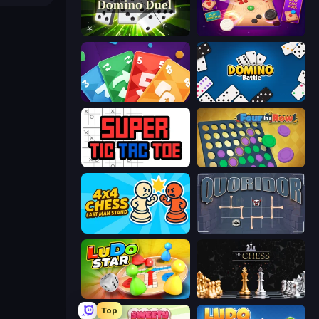
Domino Duel
Disk Strike: Carrom Challenge
Foono Online Multiplayer
Domino Battle
Super Tic Tac Toe
Four in a Row
4x4 Chess: Last Man Stand
Quoridor Online
Ludo Star League
The Chess
Top