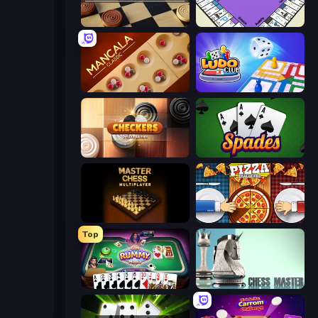
Russian Checkers Free
PolyBusiness (Unofficial Monopoly)
Mancala Classic
Ludo Club
Checkers Deluxe Edition
Spades
Master Chess
Pizza Challenge
Top
Gin Rummy Mania
Chess Master