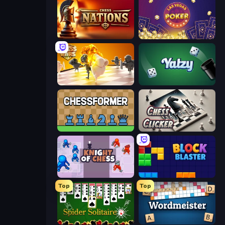
Chess Nations
Las Vegas Poker
Chess Wars
Yatzy
Chessformer
Chess Clicker
Knight of Chess
Block Blaster
Top
Top
Spider Solitaire
Wordmeister