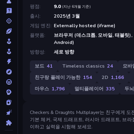
평점
9.0
(
지난 6개월 기준
)
출시
2025년 3월
게임 엔진
Externally hosted (iframe)
플랫폼
브라우저 (데스크톱, 모바일, 태블릿), Cr
Android)
방향성
세로 방향
보드
41
Timeless classics
24
모바
친구랑 플레이 가능한
154
2D
1,166
마우스
1,796
멀티플레이어
335
두
Checkers & Draughts Multiplayer는
기본 체커, 국제 드래프트, 러시아 드래프트, 브
이하고 실력을 시험해 보세요.