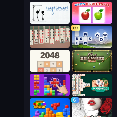
Hangman
What's The Difference?
Top
Spider Solitaire 2 Suits
Words of Wonders
2048
8 Ball Billiards Classic
BlockBuster Puzzle
Mahjongg Solitaire