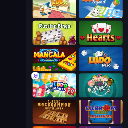
Sweety Ludo
Ludo Legend
Russian Bingo
Hearts: Classic
Mancala Online
Ludo Hero
Ludo Party
Guess Who Online
Backgammon Online
Carrom Masti Challenges